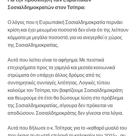
Σοσιαλδημοκρατών στον Τσίπρα:
Ο λόγος που η Ευρωπαϊκή Σοσιαλδημοκρατία περνάει
κρίση και έχει μειωμένα ποσοστά δεν είναι ότι της λείπουν
κόμματα με μεγάλα ποσοστά, για να ανεγερθεί ο χώρος
της Σοσιαλδημοκρατίας.
Αυτό που λείπει είναι το αφήγημα. Με πειστικά
επιχειρήματα προς τα χαμηλά και μεσαία κοινωνικά
στρώματα ότι υπάρχει άλλος δρόμος από τις
συντηρητικές συνταγές λιτότητας. Λογικές τύπου
καλούμε τον Τσίπρα, τον βαφτίζουμε Σοσιαλδημοκράτη
και θεωρούμε ότι έτσι θα δώσουμε λύση στο πρόβλημα
της Σοσιαλδημοκρατίας, σίγουρα δεν πρόκειται να
αποδώσουν. Σοσιαλδημοκράτης δεν γίνεσαι στα λόγια.
Αυτά που δήλωσε ο κ. Τσίπρας για το «καθαρό μυαλό του
που έκανε τη σωστή επιλογή το καλοκαίρι του 2015» , αν