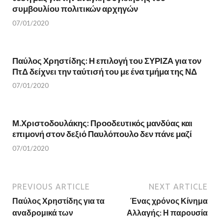
s
i
συμβουλίου πολιτικών αρχηγών
i
n
n
n
07/01/2020
n
e
e
w
w
w
w
i
i
n
n
d
Παύλος Χρηστίδης: Η επιλογή του ΣΥΡΙΖΑ για τον
d
o
o
w
ΠτΔ δείχνει την ταύτισή του με ένα τμήμα της ΝΔ
w
)
)
07/01/2020
Μ.Χριστοδουλάκης: Προοδευτικός μανδύας και
επιμονή στον δεξιό Παυλόπουλο δεν πάνε μαζί
07/01/2020
PREVIOUS ARTICLE
NEXT ARTICLE
Παύλος Χρηστίδης για τα
Ένας χρόνος Κίνημα
αναδρομικά των
Αλλαγής: Η παρουσία