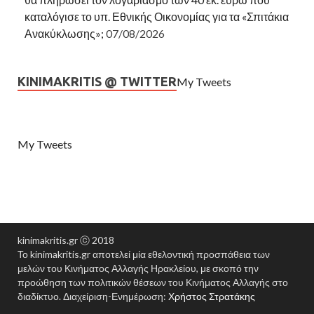
καταλόγισε το υπ. Εθνικής Οικονομίας για τα «Σπιτάκια
Ανακύκλωσης»;
07/08/2026
KINIMAKRITIS @ TWITTER
My Tweets
My Tweets
kinimakritis.gr ⓒ 2018
Το kinimakritis.gr αποτελεί μία εθελοντική προσπάθεια των
μελών του Κινήματος Αλλαγής Ηρακλείου, με σκοπό την
προώθηση των πολιτικών θέσεων του Κινήματος Αλλαγής στο
διαδίκτυο. Διαχείριση-Ενημέρωση:
Χρήστος Στρατάκης