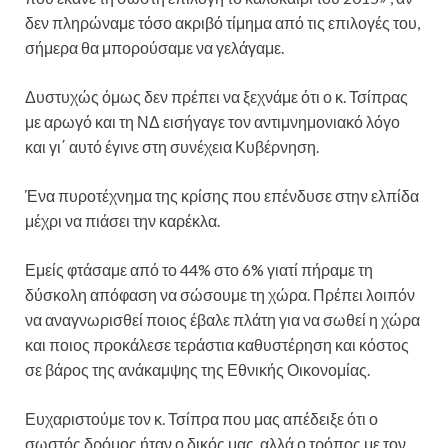
δεν πληρώναμε τόσο ακριβό τίμημα από τις επιλογές του,
σήμερα θα μπορούσαμε να γελάγαμε.
Δυστυχώς όμως δεν πρέπει να ξεχνάμε ότι ο κ. Τσίπρας
με αρωγό και τη ΝΔ εισήγαγε τον αντιμνημονιακό λόγο
και γι΄ αυτό έγινε στη συνέχεια Κυβέρνηση.
Ένα πυροτέχνημα της κρίσης που επένδυσε στην ελπίδα
μέχρι να πιάσει την καρέκλα.
Εμείς φτάσαμε από το 44% στο 6% γιατί πήραμε τη
δύσκολη απόφαση να σώσουμε τη χώρα. Πρέπει λοιπόν
να αναγνωρισθεί ποιος έβαλε πλάτη για να σωθεί η χώρα
και ποιος προκάλεσε τεράστια καθυστέρηση και κόστος
σε βάρος της ανάκαμψης της Εθνικής Οικονομίας.
Ευχαριστούμε τον κ. Τσίπρα που μας απέδειξε ότι ο
σωστός δρόμος ήταν ο δικός μας, αλλά ο τρόπος με τον