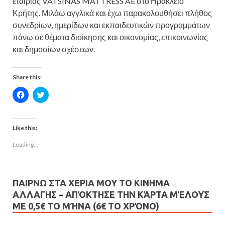
εταιρίας VATSINAS MATTRESS AE στο Ηράκλειο
Κρήτης. Μιλάω αγγλικά και έχω παρακολουθήσει πλήθος
συνεδρίων, ημερίδων και εκπαιδευτικών προγραμμάτων
πάνω σε θέματα διοίκησης και οικονομίας, επικοινωνίας
και δημοσίων σχέσεων.
Share this:
C
C
l
l
i
i
c
c
k
k
t
t
Like this:
o
o
s
s
Loading...
h
h
a
a
r
r
e
e
o
o
n
n
ΠΑΙΡΝΩ ΣΤΑ ΧΕΡΙΑ ΜΟΥ ΤΟ ΚΙΝΗΜΑ
F
T
a
w
ΑΛΛΑΓΗΣ – AΠΌΚΤΗΣΕ ΤΗΝ ΚΆΡΤΑ ΜΈΛΟΥΣ
c
i
e
t
ΜΕ 0,5€ ΤΟ ΜΉΝΑ (6€ ΤΟ ΧΡΌΝΟ)
b
t
o
e
o
r