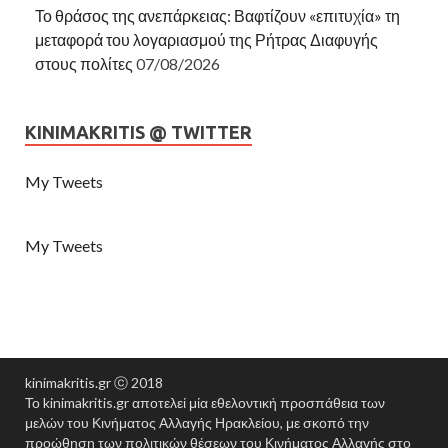
Το θράσος της ανεπάρκειας: Βαφτίζουν «επιτυχία» τη
μεταφορά του λογαριασμού της Ρήτρας Διαφυγής
στους πολίτες
07/08/2026
KINIMAKRITIS @ TWITTER
My Tweets
My Tweets
kinimakritis.gr ⓒ 2018
Το kinimakritis.gr αποτελεί μία εθελοντική προσπάθεια των
μελών του Κινήματος Αλλαγής Ηρακλείου, με σκοπό την
προώθηση των πολιτικών θέσεων του Κινήματος Αλλαγής στο