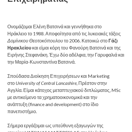
Ονομάζομαι Ελένη Βατσινά και γεννήθηκα στο
Ηράκλειο το 1988. Αποφοίτησα από τις λυκειακές τάξεις
Δομίνικου Θεοτοκόπουλου
το 2006. Κατοικώ στο
Γάζι
Ηρακλείου
και είμαι κόρη του Φανούρη Bατσινά και της
Ειρήνης Στεφανάκη. Έχω δύο αδέλφια, την Γαρυφαλιά και
την Μαρία-Κωνσταντίνα Βατσινά.
Σπούδασα Διοίκηση Επιχειρήσεων και Marketing
στο
University of Central Lancashire,
Πρέστον στην
Αγγλία. Είμαι κάτοχος μεταπτυχιακού διπλώματος, MSc
με αντικείμενο τα χρηματοοικονομικά και την
ανάπτυξη (finance and development) στο ίδιο
πανεπιστήμιο.
Σήμερα εργάζομαι ως υπεύθυνη εξαγωγών της