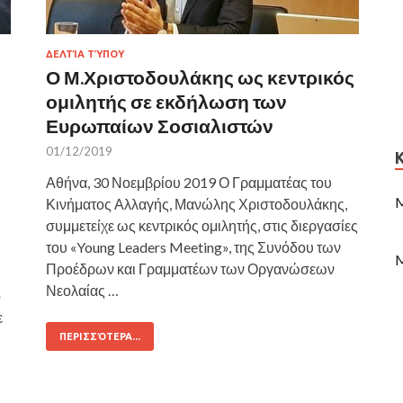
ΔΕΛΤΊΑ ΤΎΠΟΥ
Ο Μ.Χριστοδουλάκης ως κεντρικός
ομιλητής σε εκδήλωση των
Ευρωπαίων Σοσιαλιστών
01/12/2019
Αθήνα, 30 Νοεμβρίου 2019 Ο Γραμματέας του
M
Κινήματος Αλλαγής, Μανώλης Χριστοδουλάκης,
συμμετείχε ως κεντρικός ομιλητής, στις διεργασίες
του «Young Leaders Meeting», της Συνόδου των
M
Προέδρων και Γραμματέων των Οργανώσεων
Νεολαίας …
ο
ε
ΠΕΡΙΣΣΌΤΕΡΑ...