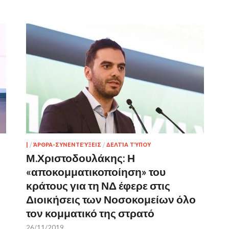
|
/
ΆΡΘΡΑ-ΣΥΝΕΝΤΕΎΞΕΙΣ
/
ΔΕΛΤΊΑ ΤΎΠΟΥ
Μ.Χριστοδουλάκης: Η
«αποκομματικοποίηση» του
κράτους για τη ΝΔ έφερε στις
Διοικήσεις των Νοσοκομείων όλο
τον κομματικό της στρατό
26/11/2019