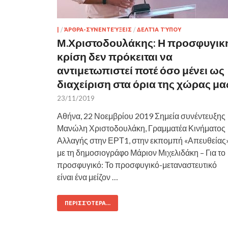
|
/
ΆΡΘΡΑ-ΣΥΝΕΝΤΕΎΞΕΙΣ
/
ΔΕΛΤΊΑ ΤΎΠΟΥ
Μ.Χριστοδουλάκης: Η προσφυγικ
κρίση δεν πρόκειται να
αντιμετωπιστεί ποτέ όσο μένει ως
διαχείριση στα όρια της χώρας μα
23/11/2019
Αθήνα, 22 Νοεμβρίου 2019 Σημεία συνέντευξης
Μανώλη Χριστοδουλάκη, Γραμματέα Κινήματος
Αλλαγής στην ΕΡΤ1, στην εκπομπή «Απευθείας
με τη δημοσιογράφο Μάριον Μιχελιδάκη – Για το
προσφυγικό: Το προσφυγικό-μεταναστευτικό
είναι ένα μείζον …
ΠΕΡΙΣΣΌΤΕΡΑ...