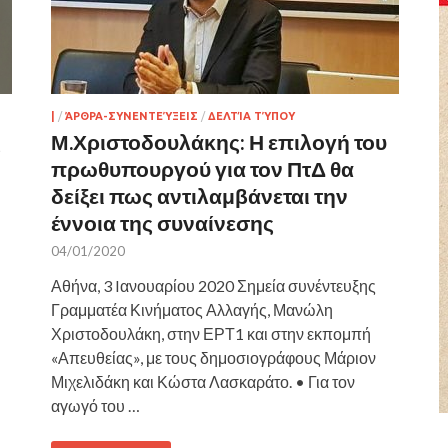
|
/
ΆΡΘΡΑ-ΣΥΝΕΝΤΕΎΞΕΙΣ
/
ΔΕΛΤΊΑ ΤΎΠΟΥ
ς
Μ.Χριστοδουλάκης: Η επιλογή του
πρωθυπουργού για τον ΠτΔ θα
δείξει πως αντιλαμβάνεται την
έννοια της συναίνεσης
04/01/2020
Αθήνα, 3 Iανουαρίου 2020 Σημεία συνέντευξης
Γραμματέα Κινήματος Αλλαγής, Μανώλη
Χριστοδουλάκη, στην ΕΡΤ1 και στην εκπομπή
«Απευθείας», με τους δημοσιογράφους Μάριον
Μιχελιδάκη και Κώστα Λασκαράτο. • Για τον
αγωγό του …