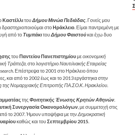
το
Καστέλλι
του
Δήμου Μινώα Πεδιάδας
. Γονείς μου
αι δραστηριοποιούμαι στο
Ηράκλειο
. Είμαι παντρεμένη με
γωγή από το
Τυμπάκι
του
Δήμου Φαιστού
και έχω δυο
κησης
του
Παντείου Πανεπιστημίου
με
οικονομική
ική Τράπεζα,
στο λογιστήριο
Ναυτιλιακής Εταιρείας
search
. Επέστρεψα το 2001 στο Ηράκλειο όπου
ήνες, και από το 2002 έως και το 2013 εργάστηκα στην
ξη της Νομαρχιακής Επιτροπής ΠΑ.ΣΟ.Κ.
Ηρακλείου.
αμματέας
της
Φοιτητικής Ένωσης Κρητών Αθηνών
.
υτική Συνεργασία Οικονομολόγων
, με συμμετοχή στις
από το 2007. Ήμουν υποψήφια με την
Δημοκρατική
ουαρίου
καθώς και του
Σεπτεμβρίου 2015
.