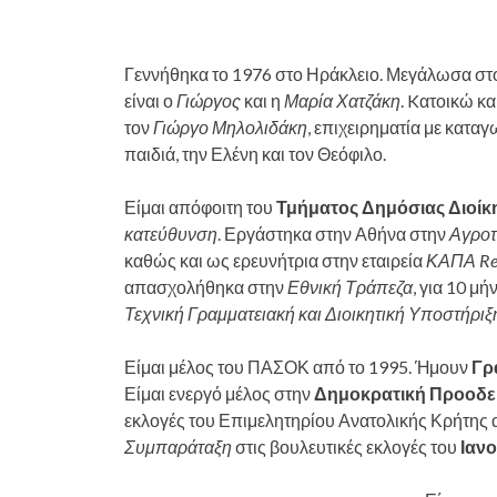
Γεννήθηκα το 1976 στο Ηράκλειο. Μεγάλωσα σ
είναι ο
Γιώργος
και η
Μαρία Χατζάκη
. Kατοικώ κ
τον
Γιώργο Μηλολιδάκη
, επιχειρηματία με κατα
παιδιά, την Ελένη και τον Θεόφιλο.
Είμαι απόφοιτη του
Τμήματος Δημόσιας Διοί
κατεύθυνση
. Εργάστηκα στην Αθήνα στην
Αγροτ
καθώς και ως ερευνήτρια στην εταιρεία
ΚΑΠΑ Re
απασχολήθηκα στην
Εθνική Τράπεζα
, για 10 μ
Τεχνική Γραμματειακή και Διοικητική Υποστήρι
Είμαι μέλος του ΠΑΣΟΚ από το 1995. Ήμουν
Γρ
Είμαι ενεργό μέλος στην
Δημοκρατική Προοδε
εκλογές του Επιμελητηρίου Ανατολικής Κρήτης 
Συμπαράταξη
στις βουλευτικές εκλογές του
Ιαν