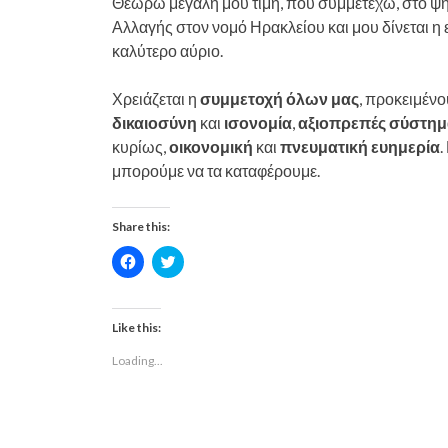
Θεωρώ μεγάλη μου τιμή, που συμμετέχω, στο ψηφ
Αλλαγής στον νομό Ηρακλείου και μου δίνεται η ε
καλύτερο αύριο.
Χρειάζεται η
συμμετοχή όλων μας
, προκειμένο
δικαιοσύνη
και
ισονομία
,
αξιοπρεπές σύστημ
κυρίως,
οικονομική
και
πνευματική ευημερία
.
μπορούμε να τα καταφέρουμε.
Share this:
C
C
l
l
i
i
c
c
k
k
t
t
Like this:
o
o
s
s
Loading...
h
h
a
a
r
r
e
e
o
o
n
n
F
T