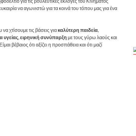
οδέλτιο για τις βουλευτικές εκλογές του Κινήματος
υκαιρία να αγωνιστώ για τα κοινά του τόπου μας για ένα
υ να χτίσουμε τις βάσεις για
καλύτερη παιδεία
,
α υγείας
,
ειρηνική συνύπαρξη
με τους γύρω λαούς και
 Είμαι βέβαιος ότι αξίζει η προσπάθεια και ότι μαζί