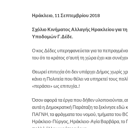
Ηράκλειο, 11 Σεπτεμβρίου 2018
Σχόλιο Κινήματος Αλλαγής Ηρακλείου για τη 
Υποδομών Γ.Δέδε.
Ο κος Δέδες υπερηφανεύεται για τα πεπραγμέν
του ότι το κράτος σ’αυτή τη χώρα έχει και συνέχει
Θεωρεί επιτυχία ότι δεν υπάρχει Δήμος χωρίς 
κάνει η Πολιτεία που θέλει να υπηρετεί τους πολ
«περάσει» ως επιτυχία..!
Όσον αφορά τα έργα που δήθεν υλοποιούνται, απο
αυτά η Δημοκρατική Παράταξη τα ξεκίνησε εδώ 
ΠΑΓΝΗ, τα φράγματα του νομού, τμήματα του ΒΟ
Ηράκλειο-Πύργος, Ηράκλειο-Αγία Βαρβάρα, το Πα