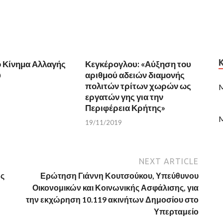
 Κίνημα Αλλαγής
Κεγκέρογλου: «Αύξηση του
υ
αριθμού αδειών διαμονής
πολιτών τρίτων χωρών ως
M
εργατών γης για την
Περιφέρεια Κρήτης»
M
19/11/2019
NEXT ARTICLE
ος
Ερώτηση Γιάννη Κουτσούκου, Υπεύθυνου
Οικονομικών και Κοινωνικής Ασφάλισης, για
την εκχώρηση 10.119 ακινήτων Δημοσίου στο
Υπερταμείο