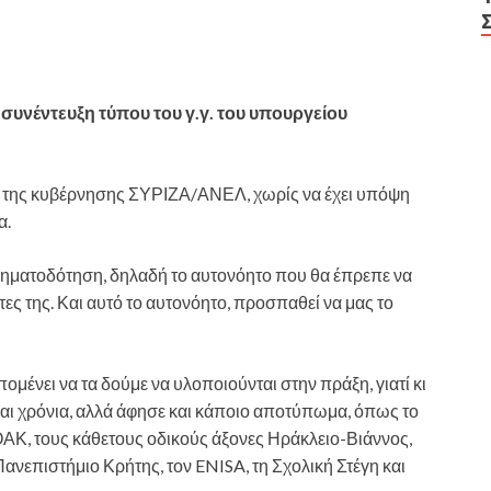
συνέντευξη τύπου του γ.γ. του υπουργείου
α της κυβέρνησης ΣΥΡΙΖΑ/ΑΝΕΛ, χωρίς να έχει υπόψη
α.
χρηματοδότηση, δηλαδή το αυτονόητο που θα έπρεπε να
ίτες της. Και αυτό το αυτονόητο, προσπαθεί να μας το
μένει να τα δούμε να υλοποιούνται στην πράξη, γιατί κι
και χρόνια, αλλά άφησε και κάποιο αποτύπωμα, όπως το
ΑΚ, τους κάθετους οδικούς άξονες Ηράκλειο-Βιάννος,
νεπιστήμιο Κρήτης, τον ENISA, τη Σχολική Στέγη και