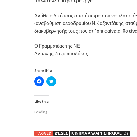
πολλά άλλα μικρότερα έργα.
Αντίθετα δικό τους αποτύπωμα που να υλοποιήθη
(αναβάθμιση αεροδρομίου Ν.Καζαντζάκης, σταθμό
διακυβέρνησής τους που απ’ ο,τι φαίνεται θα είναι
Ο Γραμματέας της ΝΕ
Αντώνης Ζαχαριουδάκης
Share this:
C
C
l
l
i
i
c
c
k
k
t
t
Like this:
o
o
s
s
Loading...
h
h
a
a
r
r
e
e
o
o
n
n
TAGGED
ΔΈΔΕΣ
ΚΊΝΗΜΑ ΑΛΛΑΓΉΣ ΗΡΑΚΛΕΊΟΥ
F
T