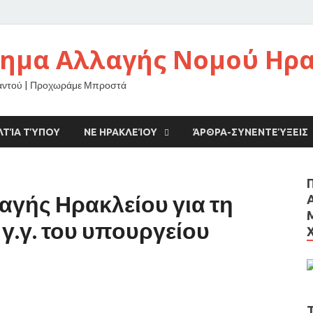
νημα Αλλαγής Νομού Ηρ
αντού | Προχωράμε Μπροστά
ΛΤΊΑ ΤΎΠΟΥ
ΝΕ ΗΡΑΚΛΕΊΟΥ
ΆΡΘΡΑ-ΣΥΝΕΝΤΕΎΞΕΙΣ
αγής Ηρακλείου για τη
γ.γ. του υπουργείου