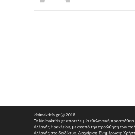
kinimakritis.gr ⓒ 2018
Το kinimakritis.gr αποτελεί μία εθελοντική προσπάθει
Αλλαγής Ηρακλείου, με σκοπό την προώθηση των πολ
Αλλαγής στο διαδίκτυο. Διαχείριση-Ενημέρωση:
Χρήστ