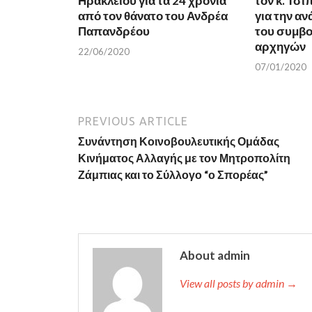
Ηρακλείου για τα 24 χρόνια
τον κ. Τσί
n
e
e
w
από τον θάνατο του Ανδρέα
για την α
w
w
w
i
Παπανδρέου
του συμβο
i
n
n
d
αρχηγών
22/06/2020
d
o
o
w
07/01/2020
w
)
)
PREVIOUS ARTICLE
Συνάντηση Κοινοβουλευτικής Ομάδας
Κινήματος Αλλαγής με τον Μητροπολίτη
Ζάμπιας και το Σύλλογο “ο Σπορέας”
About admin
View all posts by admin →