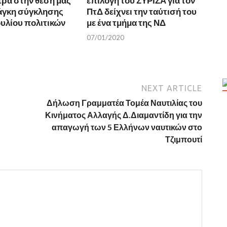
πρα στην θέση μας
επιλογή του ΣΥΡΙΖΑ για τον
νάγκη σύγκλησης
ΠτΔ δείχνει την ταύτισή του
υλίου πολιτικών
με ένα τμήμα της ΝΔ
07/01/2020
NEXT ARTICLE
Δήλωση Γραμματέα Τομέα Ναυτιλίας του
Κινήματος Αλλαγής Δ.Διαμαντίδη για την
απαγωγή των 5 Ελλήνων ναυτικών στο
Τζιμπουτί