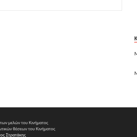
M
M
α των μελών του Κινήματος
ιτικών θέσεων του Κινήματος
ος Στρατάκης