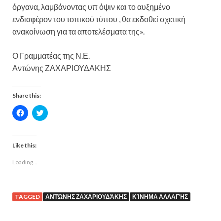
όργανα, λαμβάνοντας υπ όψιν και το αυξημένο
ενδιαφέρον του τοπικού τύπου , θα εκδοθεί σχετική
ανακοίνωση για τα αποτελέσματα της».
Ο Γραμματέας της Ν.Ε.
Αντώνης ΖΑΧΑΡΙΟΥΔΑΚΗΣ
Share this:
C
C
l
l
i
i
c
c
k
k
t
t
Like this:
o
o
s
s
Loading...
h
h
a
a
r
r
e
e
o
o
n
n
TAGGED
ΑΝΤΏΝΗΣ ΖΑΧΑΡΙΟΥΔΆΚΗΣ
ΚΊΝΗΜΑ ΑΛΛΑΓΉΣ
F
T
a
w
c
i
e
t