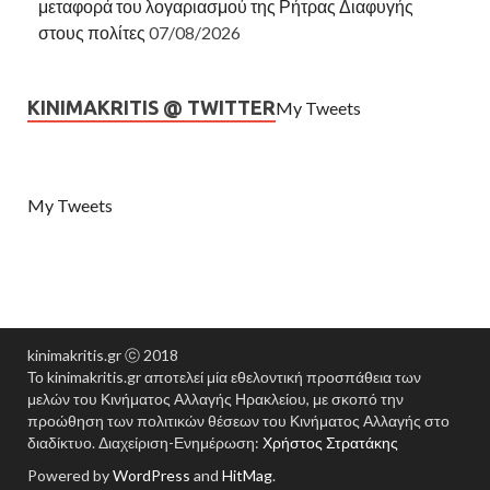
μεταφορά του λογαριασμού της Ρήτρας Διαφυγής
στους πολίτες
07/08/2026
KINIMAKRITIS @ TWITTER
My Tweets
My Tweets
kinimakritis.gr ⓒ 2018
Το kinimakritis.gr αποτελεί μία εθελοντική προσπάθεια των
μελών του Κινήματος Αλλαγής Ηρακλείου, με σκοπό την
προώθηση των πολιτικών θέσεων του Κινήματος Αλλαγής στο
διαδίκτυο. Διαχείριση-Ενημέρωση:
Χρήστος Στρατάκης
Powered by
WordPress
and
HitMag
.