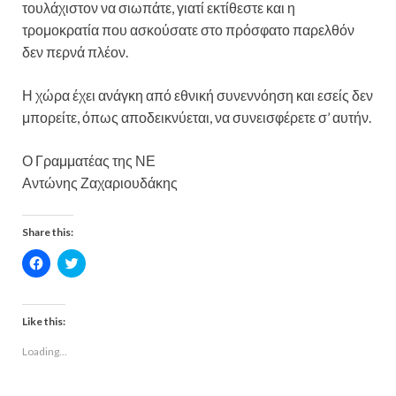
τουλάχιστον να σιωπάτε, γιατί εκτίθεστε και η
τρομοκρατία που ασκούσατε στο πρόσφατο παρελθόν
δεν περνά πλέον.
Η χώρα έχει ανάγκη από εθνική συνεννόηση και εσείς δεν
μπορείτε, όπως αποδεικνύεται, να συνεισφέρετε σ’ αυτήν.
Ο Γραμματέας της ΝΕ
Αντώνης Ζαχαριουδάκης
Share this:
C
C
l
l
i
i
c
c
k
k
t
t
Like this:
o
o
s
s
Loading...
h
h
a
a
r
r
e
e