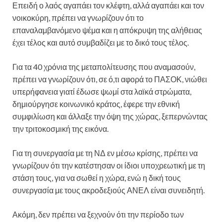
Επειδή ο λαός αγαπάει τον κλέφτη, αλλά αγαπάει και τον
νοικοκύρη, πρέπει να γνωρίζουν ότι το
επαναλαμβανόμενο ψέμα και η απόκρυψη της αλήθειας
έχει τέλος και αυτό συμβαδίζει με το δικό τους τέλος.
Για τα 40 χρόνια της μεταπολίτευσης που αναμασούν,
πρέπει να γνωρίζουν ότι, σε ό,τι αφορά το ΠΑΣΟΚ, νιώθει
υπερήφανεια γιατί έδωσε ψωμί στα λαϊκά στρώματα,
δημιούργησε κοινωνικό κράτος, έφερε την εθνική
συμφιλίωση και άλλαξε την όψη της χώρας, ξεπερνώντας
την τριτοκοσμική της εικόνα.
Για τη συνεργασία με τη ΝΔ εν μέσω κρίσης, πρέπει να
γνωρίζουν ότι την κατέστησαν οι ίδιοι υποχρεωτική με τη
στάση τους, για να σωθεί η χώρα, ενώ η δική τους
συνεργασία με τους ακροδεξιούς ΑΝΕΛ είναι συνειδητή.
Ακόμη, δεν πρέπει να ξεχνούν ότι την περίοδο των