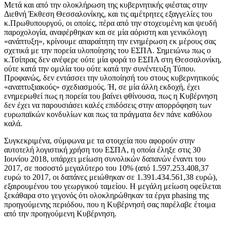
Μετά και από την ολοκλήρωση της κυβερνητικής φιέστας στην
Διεθνή Έκθεση Θεσσαλονίκης, και τις αμέτρητες εξαγγελίες του
κ.Πρωθυπουργού, οι οποίες, πέρα από την στοχευμένη και ψευδή
παροχολογία, αναφέρθηκαν και σε μία αόριστη και γενικόλογη
«ανάπτυξη», κρίνουμε απαραίτητη την ενημέρωση εκ μέρους σας
σχετικά με την πορεία υλοποίησης του ΕΣΠΑ. Σημειώνω πως ο
κ.Τσίπρας δεν ανέφερε ούτε μία φορά το ΕΣΠΑ στη Θεσσαλονίκη,
ούτε κατά την ομιλία του ούτε κατά την συνέντευξη Τύπου.
Προφανώς, δεν εντάσσει την υλοποίησή του στους κυβερνητικούς
«αναπτυξιακούς» σχεδιασμούς. Ή, σε μία άλλη εκδοχή, έχει
ενημερωθεί πως η πορεία του βαίνει φθίνουσα, πως η Κυβέρνηση
δεν έχει να παρουσιάσει καλές επιδόσεις στην απορρόφηση των
ευρωπαϊκών κονδυλίων και πως τα πράγματα δεν πάνε καθόλου
καλά.
Συγκεκριμένα, σύμφωνα με τα στοιχεία που αφορούν στην
αυτοτελή λογιστική χρήση του ΕΣΠΑ, η οποία έληξε στις 30
Ιουνίου 2018, υπάρχει μείωση συνολικών δαπανών έναντι του
2017, σε ποσοστό μεγαλύτερο του 10% (από 1.597.253.408,37
ευρώ το 2017, οι δαπάνες μειώθηκαν σε 1.391.434.561,38 ευρώ),
εξαιρουμένου του γεωργικού ταμείου. Η μεγάλη μείωση οφείλεται
ξεκάθαρα στο γεγονός ότι ολοκληρώθηκαν τα έργα phasing της
προηγούμενης περιόδου, που η Κυβέρνησή σας παρέλαβε έτοιμα
από την προηγούμενη Κυβέρνηση.