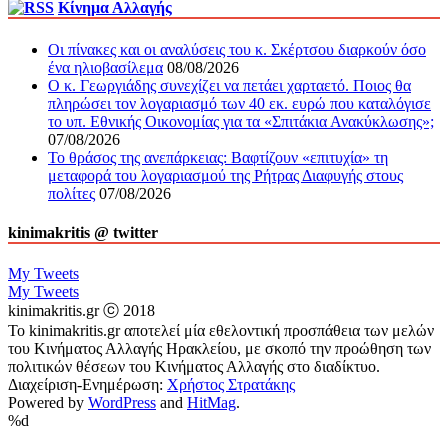
Κίνημα Αλλαγής
Οι πίνακες και οι αναλύσεις του κ. Σκέρτσου διαρκούν όσο
ένα ηλιοβασίλεμα
08/08/2026
Ο κ. Γεωργιάδης συνεχίζει να πετάει χαρταετό. Ποιος θα
πληρώσει τον λογαριασμό των 40 εκ. ευρώ που καταλόγισε
το υπ. Εθνικής Οικονομίας για τα «Σπιτάκια Ανακύκλωσης»;
07/08/2026
Το θράσος της ανεπάρκειας: Βαφτίζουν «επιτυχία» τη
μεταφορά του λογαριασμού της Ρήτρας Διαφυγής στους
πολίτες
07/08/2026
kinimakritis @ twitter
My Tweets
My Tweets
kinimakritis.gr ⓒ 2018
Το kinimakritis.gr αποτελεί μία εθελοντική προσπάθεια των μελών
του Κινήματος Αλλαγής Ηρακλείου, με σκοπό την προώθηση των
πολιτικών θέσεων του Κινήματος Αλλαγής στο διαδίκτυο.
Διαχείριση-Ενημέρωση:
Χρήστος Στρατάκης
Powered by
WordPress
and
HitMag
.
%d