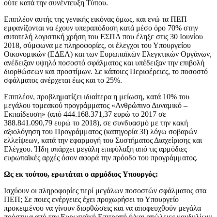
ούτε κατά την συνέντευξη Τύπου.
Επιπλέον αυτής της γενικής εικόνας όμως, και ενώ τα ΠΕΠ
εμφανίζονται να έχουν υπεραπόδοση κατά μέσο όρο 70% στην
αυτοτελή λογιστική χρήση του ΕΣΠΑ που έληξε στις 30 Ιουνίου
2018, σύμφωνα με πληροφορίες, οι έλεγχοι του Υπουργείου
Οικονομικών (ΕΔΕΛ) και των Ευρωπαϊκών Ελεγκτικών Οργάνων,
ανέδειξαν υψηλό ποσοστό σφάλματος και υπέδειξαν την επιβολή
διορθώσεων και προστίμων. Σε κάποιες Περιφέρειες, το ποσοστό
σφάλματος ανέρχεται έως και το 25%.
Επιπλέον, προβληματίζει ιδιαίτερα η μείωση, κατά 10% του
μεγάλου τομεακού προγράμματος «Ανθρώπινο Δυναμικό –
Εκπαίδευση» (από 444.168.371,37 ευρώ το 2017 σε
388.841.090,79 ευρώ το 2018), σε συνδυασμό με την κακή
αξιολόγηση του Προγράμματος (κατηγορία 3!) λόγω σοβαρών
ελλείψεων, κατά την εφαρμογή του Συστήματος Διαχείρισης και
Ελέγχου. Ήδη υπάρχει μεγάλη επιφύλαξη από τις αρμόδιες
ευρωπαϊκές αρχές όσον αφορά την πρόοδο του προγράμματος.
Ως εκ τούτου, ερωτάται ο αρμόδιος Υπουργός:
Ισχύουν οι πληροφορίες περί μεγάλων ποσοστών σφάλματος στα
ΠΕΠ; Σε ποιες ενέργειες έχει προχωρήσει το Υπουργείο
προκειμένου να γίνουν διορθώσεις και να αποφευχθούν μεγάλα
πρόστιμα από την Ευρωπαϊκή Επιτροπή ή/και απώλειες κονδυλίων;