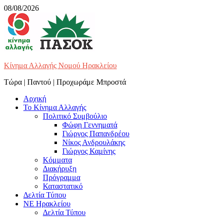
Skip
08/08/2026
to
content
Κίνημα Αλλαγής Νομού Ηρακλείου
Τώρα | Παντού | Προχωράμε Μπροστά
Αρχική
Το Κίνημα Αλλαγής
Πολιτικό Συμβούλιο
Φώφη Γεννηματά
Γιώργος Παπανδρέου
Νίκος Ανδρουλάκης
Γιώργος Καμίνης
Κόμματα
Διακήρυξη
Πρόγραμμα
Καταστατικό
Δελτία Τύπου
ΝΕ Ηρακλείου
Δελτία Τύπου