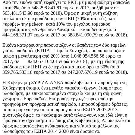
Από την εικόνα αυτή εκφεύγει το ΕΚΤ, με μικρή αύξηση δαπανών
κατά 3%, (από 548.298.841,81 ευρώ το 2017, αυξήθηκαν σε
563.481.543,90 ευρώ το 2018). Όμως η μικρή αυτή αύξηση
οφείλεται σε υπεραπόδοση των ΠΕΠ (70% κατά μ.ό.), και
«κρύβει» την μείωση, κατά 10% του μεγάλου τομεακού
προγράμματος «Ανθρώπινο Δυναμικό – Εκπαίδευση» (από
444.168.371,37 ευρώ το 2017 σε 388.841.090,79 ευρώ το 2018).
Εικόνα κατάρρευσης παρουσιάζουν οι δαπάνες των δύο ταμείων
για τις υποδομές (ΕΤΠΑ – Ταμείο Συνοχής), που παρουσιάζουν
μείωση μεγαλύτερη από 20% (από 1.048.954.566,56 ευρώ το
2017, σε 824.057.164,61 ευρώ το 2018) , με τη μείωση της
απόδοσης των ΠΕΠ να ξεπερνά κατά μέσο όρο το 30% (από
359.765.533,18 ευρώ το 2017 σε 247.207.676,19 ευρώ το 2018).
Η Κυβέρνηση ΣΥΡΙΖΑ-ΑΝΕΛ παρέλαβε από την προηγούμενη
Κυβέρνηση έτοιμο, ένα μεγάλο «πακέτο» έργων, έτοιμο προς
υλοποίηση, με επικαιροποιημένα στοιχεία και με τη σύμφωνη
γνώμη της Ευρωπαϊκής Επιτροπής: έργα-γέφυρες από την
προηγούμενη προγραμματική περίοδο, εμπροσθοβαρείς δράσεις,
μεταφερόμενα έργα από το προηγούμενο ΕΣΠΑ 2007-2013.
Δυστυχώς όμως, τα «καύσιμα» αυτά τελειώνουν, και εδώ είναι η
ώρα για τον σχεδιασμό της δικής σας Κυβέρνησης. Αποδεικνύεται
όμως πως αυτός είναι ανύπαρκτος, και γι’αυτό το μέλλον της
υλοποίησης του ΕΣΠΑ 2014-2020 είναι δυσοίωνο.