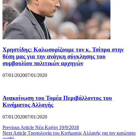
Χρηστίδης: Καλωσορίζουμε τον κ. Τσίπρα στην
θέση μας για την ανάγκη σύγκλησης του
συμβουλίου πολιτικών αρχηγών
07/01/2020
07/01/2020
Ανακοίνωση του Τομέα Περιβάλλοντος του
Κινήματος Αλλαγής
07/01/2020
07/01/2020
Post
Previous Article
Νέα Κρήτη 19/9/2018
Next Article
Τροπολογία του Κινήματος Αλλαγής για τον κατώτατο
navigation
μισθό