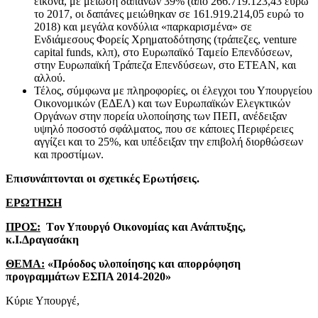
εικόνα, με μείωση δαπανών 39% (από 266.719.123,43 ευρώ
το 2017, οι δαπάνες μειώθηκαν σε 161.919.214,05 ευρώ το
2018) και μεγάλα κονδύλια «παρκαρισμένα» σε
Ενδιάμεσους Φορείς Χρηματοδότησης (τράπεζες, venture
capital funds, κλπ), στο Ευρωπαϊκό Ταμείο Επενδύσεων,
στην Ευρωπαϊκή Τράπεζα Επενδύσεων, στο ΕΤΕΑΝ, και
αλλού.
Τέλος, σύμφωνα με πληροφορίες, οι έλεγχοι του Υπουργείου
Οικονομικών (ΕΔΕΛ) και των Ευρωπαϊκών Ελεγκτικών
Οργάνων στην πορεία υλοποίησης των ΠΕΠ, ανέδειξαν
υψηλό ποσοστό σφάλματος, που σε κάποιες Περιφέρειες
αγγίζει και το 25%, και υπέδειξαν την επιβολή διορθώσεων
και προστίμων.
Επισυνάπτονται οι σχετικές Ερωτήσεις.
ΕΡΩΤΗΣΗ
ΠΡΟΣ:
T
ον Υπουργό Οικονομίας και Ανάπτυξης,
κ.Ι.Δραγασάκη
ΘΕΜΑ:
«Πρόοδος υλοποίησης και απορρόφηση
προγραμμάτων ΕΣΠΑ 2014-2020»
Κύριε Υπουργέ,