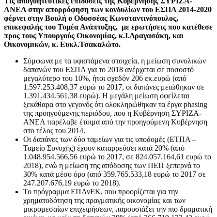
Τις απογοητευτικές επιδόσεις της Κυβέρνησης ΣΥΡΙΖΑ-
ΑΝΕΛ στην απορρόφηση των κονδυλίων του ΕΣΠΑ 2014-2020
φέρνει στην Βουλή ο Οδυσσέας Κωνσταντινόπουλος,
επικεφαλής του Τομέα Ανάπτυξης, με ερωτήσεις που κατέθεσε
προς τους Υπουργούς Οικονομίας, κ.Ι.Δραγασάκη, και
Οικονομικών, κ. Ευκλ.Τσακαλώτο.
Σύμφωνα με τα υφιστάμενα στοιχεία, η μείωση συνολικών
δαπανών του ΕΣΠΑ για το 2018 ανέρχεται σε ποσοστό
μεγαλύτερο του 10%, ήτοι σχεδόν 206 εκ.ευρώ (από
1.597.253.408,37 ευρώ το 2017, οι δαπάνες μειώθηκαν σε
1.391.434.561,38 ευρώ). Η μεγάλη μείωση οφείλεται
ξεκάθαρα στο γεγονός ότι ολοκληρώθηκαν τα έργα phasing
της προηγούμενης περιόδου, που η Κυβέρνηση ΣΥΡΙΖΑ-
ΑΝΕΛ παρέλαβε έτοιμα από την προηγούμενη Κυβέρνηση
στο τέλος του 2014.
Οι δαπάνες των δύο ταμείων για τις υποδομές (ΕΤΠΑ –
Ταμείο Συνοχής) έχουν καταρρεύσει κατά 20% (από
1.048.954.566,56 ευρώ το 2017, σε 824.057.164,61 ευρώ το
2018), ενώ η μείωση της απόδοσης των ΠΕΠ ξεπερνά το
30% κατά μέσο όρο (από 359.765.533,18 ευρώ το 2017 σε
247.207.676,19 ευρώ το 2018).
Το πρόγραμμα ΕΠΑνΕΚ, που προορίζεται για την
χρηματοδότηση της πραγματικής οικονομίας και των
μικρομεσαίων επιχειρήσεων, παρουσιάζει την πιο δραματική