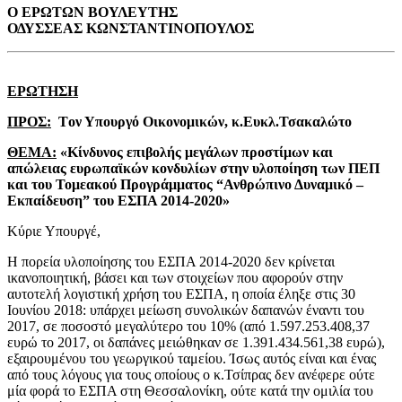
Ο ΕΡΩΤΩΝ ΒΟΥΛΕΥΤΗΣ
ΟΔΥΣΣΕΑΣ ΚΩΝΣΤΑΝΤΙΝΟΠΟΥΛΟΣ
ΕΡΩΤΗΣΗ
ΠΡΟΣ:
T
ον Υπουργό Οικονομικών, κ.Ευκλ.Τσακαλώτο
ΘΕΜΑ:
«Κίνδυνος επιβολής μεγάλων προστίμων και
απώλειας ευρωπαϊκών κονδυλίων στην υλοποίηση των ΠΕΠ
και του Τομεακού Προγράμματος “Ανθρώπινο Δυναμικό –
Εκπαίδευση” του ΕΣΠΑ 2014-2020»
Κύριε Υπουργέ,
Η πορεία υλοποίησης του ΕΣΠΑ 2014-2020 δεν κρίνεται
ικανοποιητική, βάσει και των στοιχείων που αφορούν στην
αυτοτελή λογιστική χρήση του ΕΣΠΑ, η οποία έληξε στις 30
Ιουνίου 2018: υπάρχει μείωση συνολικών δαπανών έναντι του
2017, σε ποσοστό μεγαλύτερο του 10% (από 1.597.253.408,37
ευρώ το 2017, οι δαπάνες μειώθηκαν σε 1.391.434.561,38 ευρώ),
εξαιρουμένου του γεωργικού ταμείου. Ίσως αυτός είναι και ένας
από τους λόγους για τους οποίους ο κ.Τσίπρας δεν ανέφερε ούτε
μία φορά το ΕΣΠΑ στη Θεσσαλονίκη, ούτε κατά την ομιλία του