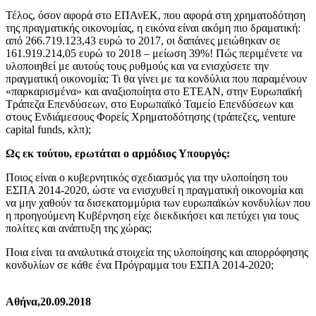
Τέλος, όσον αφορά στο ΕΠΑνΕΚ, που αφορά στη χρηματοδότηση
της πραγματικής οικονομίας, η εικόνα είναι ακόμη πιο δραματική:
από 266.719.123,43 ευρώ το 2017, οι δαπάνες μειώθηκαν σε
161.919.214,05 ευρώ το 2018 – μείωση 39%! Πώς περιμένετε να
υλοποιηθεί με αυτούς τους ρυθμούς και να ενισχύσετε την
πραγματική οικονομία; Τι θα γίνει με τα κονδύλια που παραμένουν
«παρκαρισμένα» και αναξιοποίητα στο ΕΤΕΑΝ, στην Ευρωπαϊκή
Τράπεζα Επενδύσεων, στο Ευρωπαϊκό Ταμείο Επενδύσεων και
στους Ενδιάμεσους Φορείς Χρηματοδότησης (τράπεζες, venture
capital funds, κλπ);
Ως εκ τούτου, ερωτάται ο αρμόδιος Υπουργός:
Ποιος είναι ο κυβερνητικός σχεδιασμός για την υλοποίηση του
ΕΣΠΑ 2014-2020, ώστε να ενισχυθεί η πραγματική οικονομία και
να μην χαθούν τα δισεκατομμύρια των ευρωπαϊκών κονδυλίων που
η προηγούμενη Κυβέρνηση είχε διεκδικήσει και πετύχει για τους
πολίτες και ανάπτυξη της χώρας;
Ποια είναι τα αναλυτικά στοιχεία της υλοποίησης και απορρόφησης
κονδυλίων σε κάθε ένα Πρόγραμμα του ΕΣΠΑ 2014-2020;
Αθήνα,20.09.2018