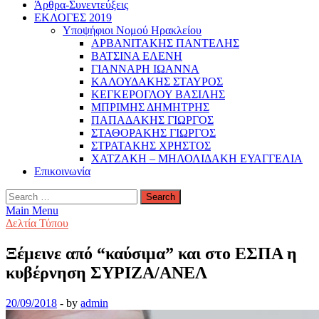
Άρθρα-Συνεντεύξεις
ΕΚΛΟΓΕΣ 2019
Υποψήφιοι Νομού Ηρακλείου
ΑΡΒΑΝΙΤΑΚΗΣ ΠΑΝΤΕΛΗΣ
ΒΑΤΣΙΝΑ ΕΛΕΝΗ
ΓΙΑΝΝΑΡΗ ΙΩΑΝΝΑ
ΚΑΛΟΥΔΑΚΗΣ ΣΤΑΥΡΟΣ
ΚΕΓΚΕΡΟΓΛΟΥ ΒΑΣΙΛΗΣ
ΜΠΡΙΜΗΣ ΔΗΜΗΤΡΗΣ
ΠΑΠΑΔΑΚΗΣ ΓΙΩΡΓΟΣ
ΣΤΑΘΟΡΑΚΗΣ ΓΙΩΡΓΟΣ
ΣΤΡΑΤΑΚΗΣ ΧΡΗΣΤΟΣ
ΧΑΤΖΑΚΗ – ΜΗΛΟΛΙΔΑΚΗ ΕΥΑΓΓΕΛΙΑ
Επικοινωνία
Search
for:
Main Menu
Δελτία Τύπου
Ξέμεινε από “καύσιμα” και στο ΕΣΠΑ η
κυβέρνηση ΣΥΡΙΖΑ/ΑΝΕΛ
20/09/2018
-
by
admin