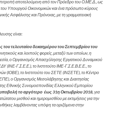
 Επιτροπή αποτελούμενη από τον Πρόεδρο του Ο.ΜΕ.Δ., ως
του Υπουργού Οικονομικών και ένα πρόσωπο κύρους
κής Ασφάλισης και Πρόνοιας, με τη γραμματειακή
ευσης είναι:
 του τελευταίου δεκαημέρου του Σεπτεμβρίου του
νητικούς και λοιπούς φορείς, μεταξύ των οποίων, η
ηρεσία, ο Οργανισμός Απασχόλησης Εργατικού Δυναμικού
Υ (ΙΝΕ-Γ.Σ.Ε.Ε.), το Ινστιτούτο ΙΜΕ-Γ.Σ.Ε.Β.Ε.Ε., το
ών (ΙΟΒΕ), το Ινστιτούτο του ΣΕΤΕ (ΙΝΣΕΤΕ), το Κέντρο
ΕΠΕ), ο Οργανισμός Μεσολάβησης και Διαιτησίας
ν της Εθνικής Συνομοσπονδίας Ελληνικού Εμπορίου
 υποβολή το αργότερο έως 31η Οκτωβρίου 2018,
για
τώτατου μισθού και ημερομισθίου με εκτιμήσεις για την
υνθήκες λαμβάνοντας υπόψη τα οριζόμενα στην