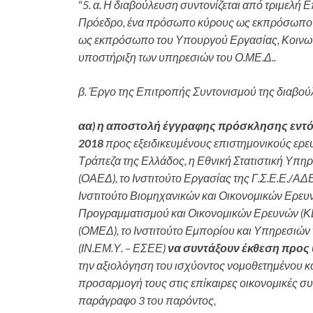
“
5. α. Η διαβούλευση συντονίζεται από τριμελή
Πρόεδρο, ένα πρόσωπο κύρους ως εκπρόσωπο 
ως εκπρόσωπο του Υπουργού Εργασίας, Κοινωνι
υποστήριξη των υπηρεσιών του Ο.ΜΕ.Δ..
β. Έργο της Επιτροπής Συντονισμού της διαβούλ
αα) η αποστολή έγγραφης πρόσκλησης εντός
2018
προς εξειδικευμένους επιστημονικούς ερευ
Τράπεζα της Ελλάδος, η Εθνική Στατιστική Υπ
(ΟΑΕΔ), το Ινστιτούτο Εργασίας της Γ.Σ.Ε.Ε./ΑΔΕΔ
Ινστιτούτο Βιομηχανικών και Οικονομικών Ερευν
Προγραμματισμού και Οικονομικών Ερευνών (Κ
(ΟΜΕΔ), το Ινστιτούτο Εμπορίου και Υπηρεσιώ
(ΙΝ.ΕΜ.Υ. – ΕΣΕΕ)
να συντάξουν έκθεση προς
την αξιολόγηση του ισχύοντος νομοθετημένου κα
προσαρμογή τους στις επίκαιρες οικονομικές σ
παράγραφο 3 του παρόντος,