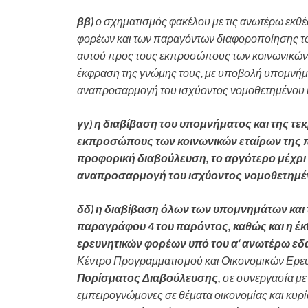
ββ)
ο σχηματισμός φακέλου με τις ανωτέρω εκθέ
φορέων και των παραγόντων διαφοροποίησης το
αυτού προς τους εκπροσώπους των κοινωνικών ε
έκφραση της γνώμης τους, με υποβολή υπομνήματ
αναπροσαρμογή του ισχύοντος νομοθετημένου κ
γγ) η διαβίβαση του υπομνήματος και της τ
εκπροσώπους των κοινωνικών εταίρων της 
προφορική διαβούλευση, το αργότερο μέχρι 
αναπροσαρμογή του ισχύοντος νομοθετημέν
δδ) η διαβίβαση όλων των υπομνημάτων και
παραγράφου 4 του παρόντος, καθώς και η έκ
ερευνητικών φορέων υπό του α
‘
ανωτέρω εδα
Κέντρο Προγραμματισμού και Οικονομικών Ερε
Πορίσματος Διαβούλευσης,
σε συνεργασία με
εμπειρογνώμονες σε θέματα οικονομίας και κυρί