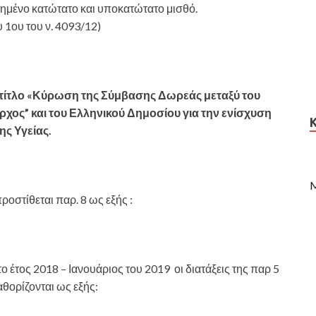
τημένο κατώτατο και υποκατώτατο μισθό.
1ου του ν. 4093/12)
ε τίτλο «Κύρωση της Σύμβασης Δωρεάς μεταξύ του
χος” και του Ελληνικού Δημοσίου για την ενίσχυση
ς Υγείας.
M
ροστίθεται παρ. 8 ως εξής :
ο έτος 2018 – Ιανουάριος του 2019 οι διατάξεις της παρ 5
αθορίζονται ως εξής: