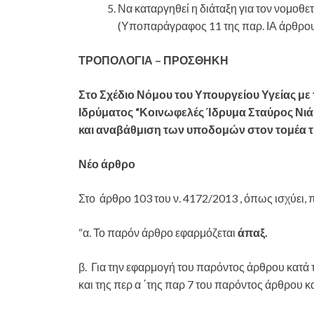
Να καταργηθεί η διάταξη για τον νομοθε
(Υποπαράγραφος 11 της παρ. ΙΑ άρθρου 
ΤΡΟΠΟΛΟΓΙΑ – ΠΡΟΣΘΗΚΗ
Στο Σχέδιο Νόμου του Υπουργείου Υγείας μ
Ιδρύματος “Κοινωφελές Ίδρυμα Σταύρος Νιάρ
και αναβάθμιση των υποδομών στον τομέα τη
Νέο άρθρο
Στο άρθρο 103 του ν. 4172/2013 , όπως ισχύει, π
“α. Το παρόν άρθρο εφαρμόζεται
άπαξ.
β. Για την εφαρμογή του παρόντος άρθρου κατά τ
και της περ α ΄της παρ 7 του παρόντος άρθρου κ