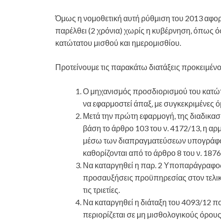
Όμως η νομοθετική αυτή ρύθμιση του 2013 αφορ
παρέλθει (2 χρόνια) χωρίς η κυβέρνηση, όπως ό
κατώτατου μισθού και ημερομισθίου.
Προτείνουμε τις παρακάτω διατάξεις προκειμένο
Ο μηχανισμός προσδιορισμού του κατώτ
να εφαρμοστεί άπαξ, με συγκεκριμένες 
Μετά την πρώτη εφαρμογή, της διαδικασ
βάση το άρθρο 103 του ν. 4172/13, η α
μέσω των διαπραγματεύσεων υπογράφο
καθορίζονται από το άρθρο 8 του ν. 1876
Να καταργηθεί η παρ. 2 Υποπαράγραφος
προσαυξήσεις προϋπηρεσίας στον τελικ
τις τριετίες.
Να καταργηθεί η διάταξη του 4093/12 π
περιορίζεται σε μη μισθολογικούς όρους