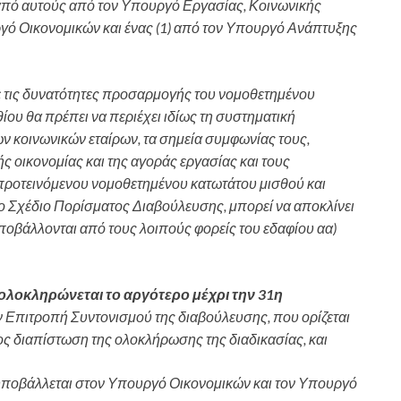
) από αυτούς από τον Υπουργό Εργασίας, Κοινωνικής
ργό Οικονομικών και ένας (1) από τον Υπουργό Ανάπτυξης
ε τις δυνατότητες προσαρμογής του νομοθετημένου
ου θα πρέπει να περιέχει ιδίως τη συστηματική
 κοινωνικών εταίρων, τα σημεία συμφωνίας τους,
ς οικονομίας και της αγοράς εργασίας και τους
προτεινόμενου νομοθετημένου κατωτάτου μισθού και
ο Σχέδιο Πορίσματος Διαβούλευσης, μπορεί να αποκλίνει
υποβάλλονται από τους λοιπούς φορείς του εδαφίου αα)
 ολοκληρώνεται το αργότερο μέχρι την 31η
ην Επιτροπή Συντονισμού της διαβούλευσης, που ορίζεται
 διαπίστωση της ολοκλήρωσης της διαδικασίας, και
 υποβάλλεται στον Υπουργό Οικονομικών και τον Υπουργό