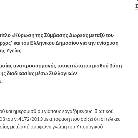
ε τίτλο «Κύρωση της Σύμβασης Δωρεάς μεταξύ του
χος” και του Ελληνικού Δημοσίου για την ενίσχυση
ς Υγείας.
κασίας αναπροσαρμογής του κατώτατου μισθού βάση
της διαδικασίας μέσω Συλλογικών
ν.
ύ και ημερομισθίου για τους εργαζόμενους ιδιωτικού
3 του ν. 4172/2013 με απόφαση που ορίζει ότι οι τελικές
σίας μετά από σύμφωνη γνώμη του Υπουργικού