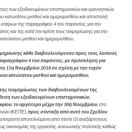
σεις των εξειδικευμένων επιστημονικών και ερευνητικών
υ κατωτάτου μισθού και ημερομισθίου και αποστολή
ταίρων της παραγράφου 4 του παρόντος, για την
ος και της κατά την κρίση τους τεκμηρίωσης για την
ατώτατου μισθού και ημερομισθίου,
εκμηρίωσης κάθε διαβουλευόμενου προς τους λοιπούς
παραγράφου 4 του παρόντος,
με πρόσκληση για
τη 15η Νοεμβρίου 2018 σε σχέση με την τυχόν
ου κατώτατου μισθού και ημερομισθίου,
 της τεκμηρίωσης των διαβουλευομένων της
θεση των εξειδικευμένων επιστημονικών,
φίου, το αργότερο μέχρι την 30ή Νοεμβρίου
, στο
υνών (ΚΕΠΕ),
προς σύνταξη από αυτό του Σχεδίου
 επιτροπή αποτελούμενη από πέντε (5) ανεξάρτητους
ως οικονομίας της εργασίας, κοινωνικής πολιτικής καθώς