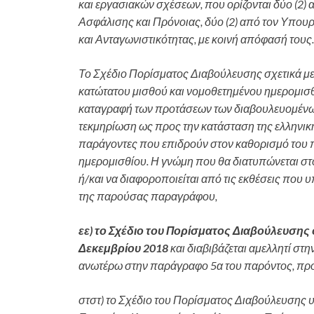
και εργασιακών σχέσεων, που ορίζονται δύο (2
Ασφάλισης και Πρόνοιας, δύο (2) από τον Υπου
και Ανταγωνιστικότητας, με κοινή απόφασή τους.
Το Σχέδιο Πορίσματος Διαβούλευσης σχετικά μ
κατώτατου μισθού και νομοθετημένου ημερομισθί
καταγραφή των προτάσεων των διαβουλευομένων
τεκμηρίωση ως προς την κατάσταση της ελληνική
παράγοντες που επιδρούν στον καθορισμό του 
ημερομισθίου. Η γνώμη που θα διατυπώνεται στ
ή/και να διαφοροποιείται από τις εκθέσεις που 
της παρούσας παραγράφου,
εε) το Σχέδιο του Πορίσματος Διαβούλευσης
Δεκεμβρίου 2018
και διαβιβάζεται αμελλητί στ
ανωτέρω στην παράγραφο 5α του παρόντος, προς
στστ) το Σχέδιο του Πορίσματος Διαβούλευσης