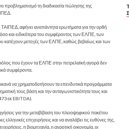
νο προβληματισμό τη διαδικασία πώλησης της
ΙΠΕΔ.
ο ΤΑΙΠΕΔ, αφήνει αναπάντητα ερωτήματα για την ορθή
 όσο και ειδικότερα του συμφέροντος των ΕΛΠΕ, των
υ κατέχουν μετοχές των ΕΛΠΕ, καθώς βεβαίως και των
 ρόλος που έχουν τα ΕΛΠΕ στην πετρελαϊκή αγορά δεν
πικά συμφέροντα.
 ικανά να χρηματοδοτήσουν τα επενδυτικά προγράμματα
ρηματική τους βάση και την ανταγωνιστικότητα τους και
473 εκ EBITDA).
ηγήσεις για την μεταβίβαση του πλειοψηφικού πακέτου
ς ελληνικές επιχειρήσεις και να αναλάβει τις ευθύνες της,
χειρήσεις, η βιομηχανία, η αγροτική οικονομία, οι