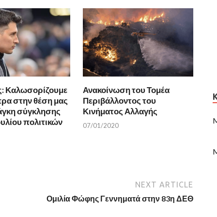
ς: Καλωσορίζουμε
Ανακοίνωση του Τομέα
πρα στην θέση μας
Περιβάλλοντος του
νάγκη σύγκλησης
Κινήματος Αλλαγής
M
υλίου πολιτικών
07/01/2020
M
NEXT ARTICLE
Ομιλία Φώφης Γεννηματά στην 83η ΔΕΘ