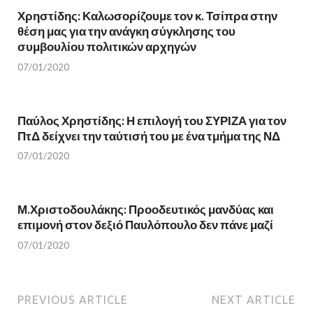
s
i
i
n
Χρηστίδης: Καλωσορίζουμε τον κ. Τσίπρα στην
n
n
θέση μας για την ανάγκη σύγκλησης του
n
e
e
w
συμβουλίου πολιτικών αρχηγών
w
w
w
i
i
n
07/01/2020
n
d
d
o
o
w
w
)
)
Παύλος Χρηστίδης: Η επιλογή του ΣΥΡΙΖΑ για τον
ΠτΔ δείχνει την ταύτισή του με ένα τμήμα της ΝΔ
07/01/2020
Μ.Χριστοδουλάκης: Προοδευτικός μανδύας και
επιμονή στον δεξιό Παυλόπουλο δεν πάνε μαζί
07/01/2020
PREVIOUS ARTICLE
NEXT ARTICLE