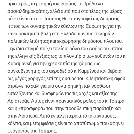
αριστερός, το μεσημέρι κεντρώος, το βράδυ να
σοσιαλδημοκράτης, αλλά αυτό που στο τέλος της μέρας
μένει είναι ότι ο κ. Τσίπρας θα καταγραφεί ως δούρειος
ίππος των συντηρητικών κύκλων της Ευρώπης για την
«αναίμακτη» επιβολή στη Ελλάδα των πιο σκληρών
πολιτικών λιτότητας και εκχώρησης δημόσιου πλούτου.
Την ίδια στιγμή παίζει τον ίδιο ρόλο του Δούρειου Ίππου
της ελληνικής δεξιάς ως το πλυντήριο των ευθυνών του κ.
Καραμανλή για την χρεοκοπία της χώρας, ως
συγκυβερνήτης του ακροδεξιού κ. Καμμένου και βέβαια
ως μέγας χορηγός επί της ουσίας του κ. Μητσοτάκη αφού
στρώνει το χαλί για μια συντηρητική παλινόρθωση
ευτελίζοντας και δυσφημώντας τις αρχές και αξίες της
Αριστεράς. Αυτός είναι πραγματικός ρόλος του κ. Τσίπρα
και η «προσφορά» του στην προοδευτική παράταξη και
στην Αριστερά. Αυτό εν τέλει πέρα από τακτικισμούς,
κόλπα, και μεταμφιέσεις είναι το αποτύπωμα που αφήνει
φεύγοντας ο κ. Τσίπρας.