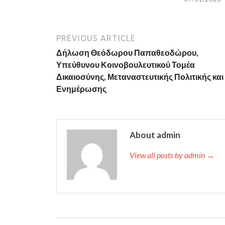
i
n
n
d
d
o
o
w
w
)
)
PREVIOUS ARTICLE
Δήλωση Θεόδωρου Παπαθεοδώρου,
Υπεύθυνου Κοινοβουλευτικού Τομέα
Δικαιοσύνης, Μεταναστευτικής Πολιτικής και
Ενημέρωσης
About admin
View all posts by admin →