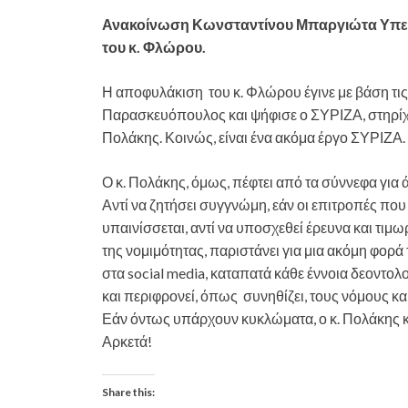
Ανακοίνωση Κωνσταντίνου Μπαργιώτα Υπεύθ
του κ. Φλώρου.
Η αποφυλάκιση του κ. Φλώρου έγινε με βάση τις 
Παρασκευόπουλος και ψήφισε ο ΣΥΡΙΖΑ, στηρίχθ
Πολάκης. Κοινώς, είναι ένα ακόμα έργο ΣΥΡΙΖΑ.
Ο κ. Πολάκης, όμως, πέφτει από τα σύννεφα για 
Αντί να ζητήσει συγγνώμη, εάν οι επιτροπές που
υπαινίσσεται, αντί να υποσχεθεί έρευνα και τιμωρ
της νομιμότητας, παριστάνει για μια ακόμη φορ
στα social media, καταπατά κάθε έννοια δεοντο
και περιφρονεί, όπως συνηθίζει, τους νόμους και 
Εάν όντως υπάρχουν κυκλώματα, ο κ. Πολάκης κ
Αρκετά!
Share this: