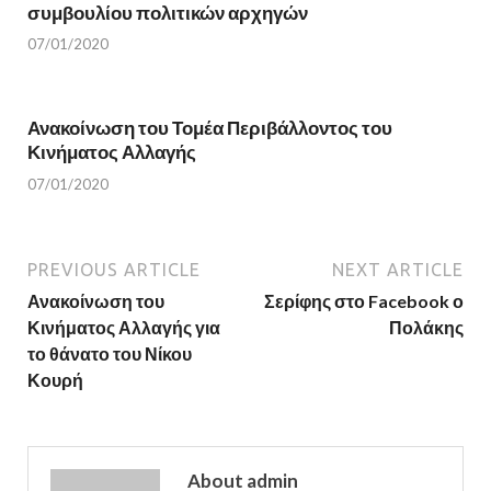
w
)
συμβουλίου πολιτικών αρχηγών
)
07/01/2020
Ανακοίνωση του Τομέα Περιβάλλοντος του
Κινήματος Αλλαγής
07/01/2020
PREVIOUS ARTICLE
NEXT ARTICLE
Ανακοίνωση του
Σερίφης στο Facebook ο
Κινήματος Αλλαγής για
Πολάκης
το θάνατο του Νίκου
Κουρή
About admin