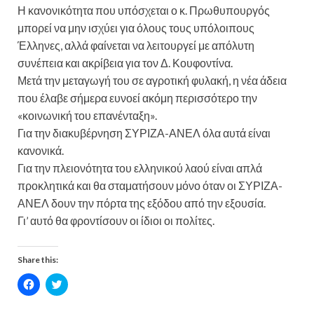
Η κανονικότητα που υπόσχεται ο κ. Πρωθυπουργός
μπορεί να μην ισχύει για όλους τους υπόλοιπους
Έλληνες, αλλά φαίνεται να λειτουργεί με απόλυτη
συνέπεια και ακρίβεια για τον Δ. Κουφοντίνα.
Μετά την μεταγωγή του σε αγροτική φυλακή, η νέα άδεια
που έλαβε σήμερα ευνοεί ακόμη περισσότερο την
«κοινωνική του επανένταξη».
Για την διακυβέρνηση ΣΥΡΙΖΑ-ΑΝΕΛ όλα αυτά είναι
κανονικά.
Για την πλειονότητα του ελληνικού λαού είναι απλά
προκλητικά και θα σταματήσουν μόνο όταν οι ΣΥΡΙΖΑ-
ΑΝΕΛ δουν την πόρτα της εξόδου από την εξουσία.
Γι’ αυτό θα φροντίσουν οι ίδιοι οι πολίτες.
Share this:
C
C
l
l
i
i
c
c