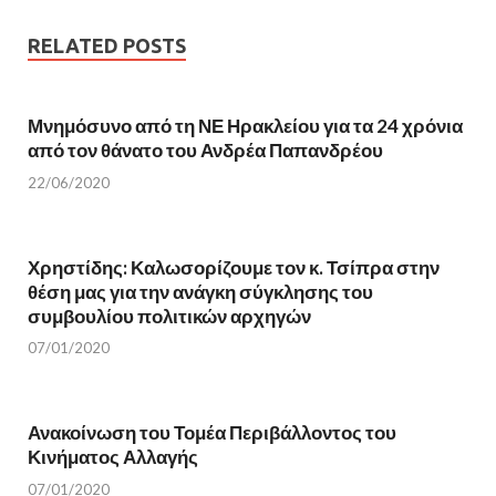
c
i
e
t
b
t
RELATED POSTS
o
e
o
r
k
(
(
O
O
p
Μνημόσυνο από τη ΝΕ Ηρακλείου για τα 24 χρόνια
p
e
e
n
από τον θάνατο του Ανδρέα Παπανδρέου
n
s
s
i
i
n
22/06/2020
n
n
n
e
e
w
w
w
w
i
Χρηστίδης: Καλωσορίζουμε τον κ. Τσίπρα στην
i
n
n
d
θέση μας για την ανάγκη σύγκλησης του
d
o
o
w
συμβουλίου πολιτικών αρχηγών
w
)
)
07/01/2020
Ανακοίνωση του Τομέα Περιβάλλοντος του
Κινήματος Αλλαγής
07/01/2020