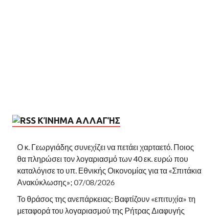
ΚΊΝΗΜΑ ΑΛΛΑΓΉΣ
Ο κ. Γεωργιάδης συνεχίζει να πετάει χαρταετό. Ποιος
θα πληρώσει τον λογαριασμό των 40 εκ. ευρώ που
καταλόγισε το υπ. Εθνικής Οικονομίας για τα «Σπιτάκια
Ανακύκλωσης»;
07/08/2026
Το θράσος της ανεπάρκειας: Βαφτίζουν «επιτυχία» τη
μεταφορά του λογαριασμού της Ρήτρας Διαφυγής