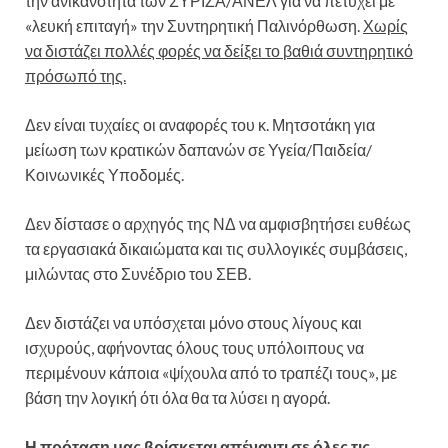
την ανικανότητα των ΣΥΡΙΖΑ/ΑΝΕΛ για να πετύχει με
«λευκή επιταγή» την Συντηρητική Παλινόρθωση.
Χωρίς
να διστάζει πολλές φορές να δείξει το βαθιά συντηρητικό
πρόσωπό της.
Δεν είναι τυχαίες οι αναφορές του κ. Μητσοτάκη για
μείωση των κρατικών δαπανών σε Υγεία/Παιδεία/
Κοινωνικές Υποδομές.
Δεν δίστασε ο αρχηγός της ΝΔ να αμφισβητήσει ευθέως
τα εργασιακά δικαιώματα και τις συλλογικές συμβάσεις,
μιλώντας στο Συνέδριο του ΣΕΒ.
Δεν διστάζει να υπόσχεται μόνο στους λίγους και
ισχυρούς, αφήνοντας όλους τους υπόλοιπους να
περιμένουν κάποια «ψίχουλα από το τραπέζι τους», με
βάση την λογική ότι όλα θα τα λύσει η αγορά.
Η πρόταση μας βρίσκεται απέναντι σε όλες τις