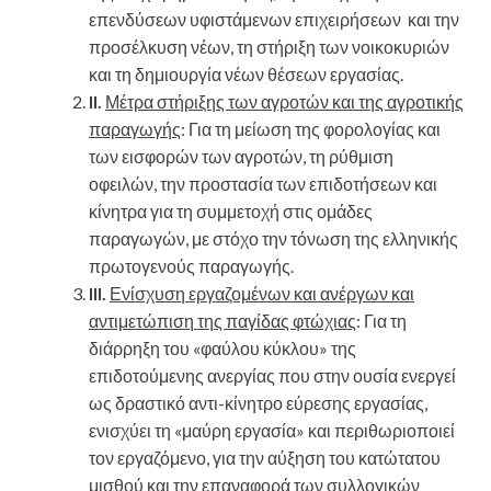
επενδύσεων υφιστάμενων επιχειρήσεων και την
προσέλκυση νέων, τη στήριξη των νοικοκυριών
και τη δημιουργία νέων θέσεων εργασίας.
II.
Μέτρα στήριξης των αγροτών και της αγροτικής
παραγωγής
: Για τη μείωση της φορολογίας και
των εισφορών των αγροτών, τη ρύθμιση
οφειλών, την προστασία των επιδοτήσεων και
κίνητρα για τη συμμετοχή στις ομάδες
παραγωγών, με στόχο την τόνωση της ελληνικής
πρωτογενούς παραγωγής.
III.
Ενίσχυση εργαζομένων και ανέργων και
αντιμετώπιση της παγίδας φτώχιας
: Για τη
διάρρηξη του «φαύλου κύκλου» της
επιδοτούμενης ανεργίας που στην ουσία ενεργεί
ως δραστικό αντι-κίνητρο εύρεσης εργασίας,
ενισχύει τη «μαύρη εργασία» και περιθωριοποιεί
τον εργαζόμενο, για την αύξηση του κατώτατου
μισθού και την επαναφορά των συλλογικών