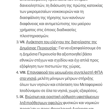
δανειοληπτών, τη διάσωση της πρώτης κατοικίας
των μικρομεσαίων νοικοκυριών και τη
διασφάλιση της τήρησης των κανόνων
διαφάνειας και αντιμετώπισης του μαύρου
χρήματος στις όποιες διαδικασίες
πλειστηριασμών.
VII.
Ανάκτηση του ελέγχου της διαχείρισης της
Δημόσιας Περιουσίας
: Για να εξασφαλίσουμε ότι
η Δημόσια Περιουσία θα αξιοποιηθεί βάσει
εθνικών στόχων και σχεδίου και όχι απλά προς
εξόφληση των πιστωτών της χώρας.
VIII.
Επαναφορά του μειωμένου συντελεστή ΦΠΑ
στα νησιά,
μελέτη μόνιμων μέτρων στήριξης
όλων των νησιών και επέκταση του Μεταφορικού
Ισοδύναμου σε όλα τα νησιά, χωρίς εξαιρέσεις.
IX.
Βιώσιμη και οριστική ρύθμιση υφιστάμενων
ληξιπρόθεσμων οφειλών
φυσικών και νομικών
προσώπων προς Φορολογική Διοίκηση και