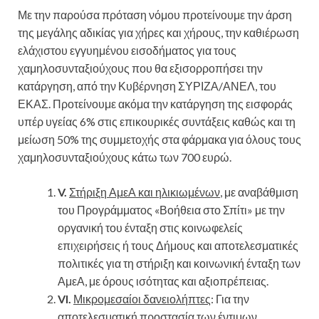
Με την παρούσα πρόταση νόμου προτείνουμε την άρση
της μεγάλης αδικίας για χήρες και χήρους, την καθιέρωση
ελάχιστου εγγυημένου εισοδήματος για τους
χαμηλοσυνταξιούχους που θα εξισορροπήσει την
κατάργηση, από την Κυβέρνηση ΣΥΡΙΖΑ/ΑΝΕΛ, του
ΕΚΑΣ. Προτείνουμε ακόμα την κατάργηση της εισφοράς
υπέρ υγείας 6% στις επικουρικές συντάξεις καθώς και τη
μείωση 50% της συμμετοχής στα φάρμακα για όλους τους
χαμηλοσυνταξιούχους κάτω των 700 ευρώ.
V.
Στήριξη ΑμεΑ και ηλικιωμένων
, με αναβάθμιση
του Προγράμματος «Βοήθεια στο Σπίτι» με την
οργανική του ένταξη στις κοινωφελείς
επιχειρήσεις ή τους Δήμους και αποτελεσματικές
πολιτικές για τη στήριξη και κοινωνική ένταξη των
ΑμεΑ, με όρους ισότητας και αξιοπρέπειας.
VI.
Μικρομεσαίοι δανειολήπτες
: Για την
αποτελεσματική προστασία των έντιμων