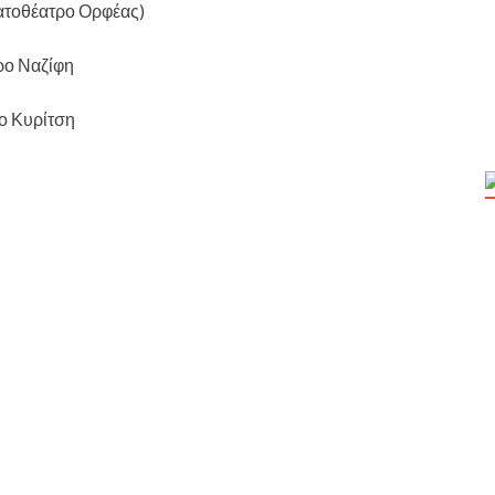
ατοθέατρο Ορφέας)
ρο Ναζίφη
ο Κυρίτση