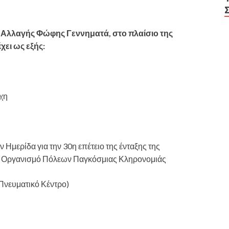
 Αλλαγής Φώφης Γεννηματά, στο πλαίσιο της
χει ως εξής:
χη
Ημερίδα για την 30η επέτειο της ένταξης της
ο Οργανισμό Πόλεων Παγκόσμιας Κληρονομιάς
Πνευματικό Κέντρο)