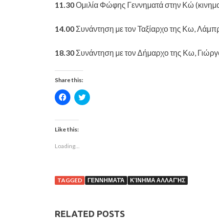
11.30
Ομιλία Φώφης Γεννηματά στην Κώ (κινημ
14.00
Συνάντηση με τον Ταξίαρχο της Κω, Λάμπ
18.30
Συνάντηση με τον Δήμαρχο της Κω, Γιώργ
Share this:
C
C
l
l
i
i
c
c
k
k
t
t
Like this:
o
o
s
s
Loading...
h
h
a
a
r
r
e
e
o
o
n
n
TAGGED
ΓΕΝΝΗΜΑΤΆ
ΚΊΝΗΜΑ ΑΛΛΑΓΉΣ
F
T
a
w
c
i
e
t
b
t
RELATED POSTS
o
e