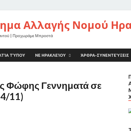
νημα Αλλαγής Νομού Ηρ
αντού | Προχωράμε Μπροστά
ΛΤΊΑ ΤΎΠΟΥ
ΝΕ ΗΡΑΚΛΕΊΟΥ
ΆΡΘΡΑ-ΣΥΝΕΝΤΕΎΞΕΙΣ
ς Φώφης Γεννηματά σε
4/11)