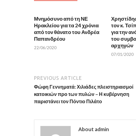
o
r
k
(
(
O
O
p
Μνημόσυνο από τη ΝΕ
p
e
Χρηστίδη
e
n
Ηρακλείου για τα 24 χρόνια
τον κ. Τσί
n
s
s
i
από τον θάνατο του Ανδρέα
για την α
i
n
n
n
Παπανδρέου
του συμβο
n
e
αρχηγών
e
w
22/06/2020
w
w
w
i
07/01/2020
i
n
n
d
d
o
o
w
w
)
)
PREVIOUS ARTICLE
Φώφη Γεννηματά: Χιλιάδες πλειστηριασμοί
κατοικιών προ των πυλών – Η κυβέρνηση
παριστάνει τον Πόντιο Πιλάτο
About admin