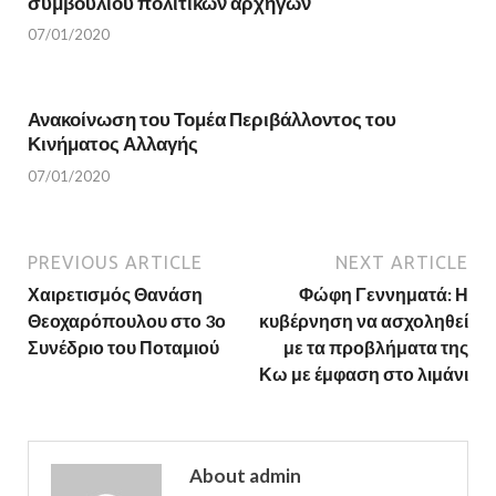
συμβουλίου πολιτικών αρχηγών
w
)
)
07/01/2020
Ανακοίνωση του Τομέα Περιβάλλοντος του
Κινήματος Αλλαγής
07/01/2020
PREVIOUS ARTICLE
NEXT ARTICLE
Χαιρετισμός Θανάση
Φώφη Γεννηματά: Η
Θεοχαρόπουλου στο 3ο
κυβέρνηση να ασχοληθεί
Συνέδριο του Ποταμιού
με τα προβλήματα της
Κω με έμφαση στο λιμάνι
About admin