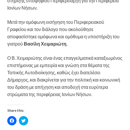
στήριξης υποψηφίου Περιφερειάρχη για την Περιφέρεια
Ιονίων Νήσων.
Μετά την ομόφωνη εισήγηση του Περιφερειακού
Γραφείου και τον διάλογο που ακολούθησε
αποφασίστηκε ομόφωνα και ομόθυμα η υποστήριξη του
γιατρού
Βασίλη Χειμαριώτη.
Ο Β. Χειμαριώτης είναι ένας επαγγελματικά καταξιωμένος
επιστήμονας με εμπειρία και γνώση στα θέματα της
Τοπικής Αυτοδιοίκησης, καθώς έχει διατελέσει
Δήμαρχος, και διακρίνεται για την πολιτική και κοινωνική
του δράση με απήχηση και αποδοχή στα ευρύτερα
στρώματα της περιφέρειας Ιονίων Νήσων.
Share this:
C
C
l
l
i
i