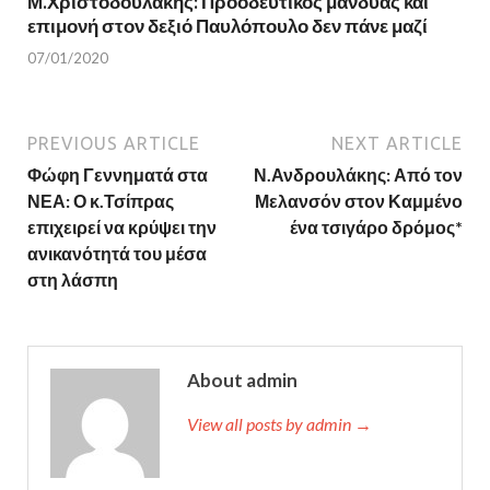
Μ.Χριστοδουλάκης: Προοδευτικός μανδύας και
επιμονή στον δεξιό Παυλόπουλο δεν πάνε μαζί
07/01/2020
PREVIOUS ARTICLE
NEXT ARTICLE
Φώφη Γεννηματά στα
Ν.Ανδρουλάκης: Από τον
ΝΕΑ: Ο κ.Τσίπρας
Μελανσόν στον Καμμένο
επιχειρεί να κρύψει την
ένα τσιγάρο δρόμος*
ανικανότητά του μέσα
στη λάσπη
About admin
View all posts by admin →