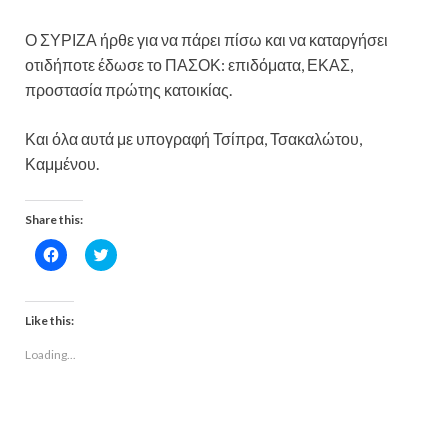
Ο ΣΥΡΙΖΑ ήρθε για να πάρει πίσω και να καταργήσει
οτιδήποτε έδωσε το ΠΑΣΟΚ: επιδόματα, ΕΚΑΣ,
προστασία πρώτης κατοικίας.
Και όλα αυτά με υπογραφή Τσίπρα, Τσακαλώτου,
Καμμένου.
Share this:
C
C
l
l
i
i
c
c
k
k
t
t
Like this:
o
o
s
s
Loading...
h
h
a
a
r
r
e
e
o
o
n
n
F
T
a
w