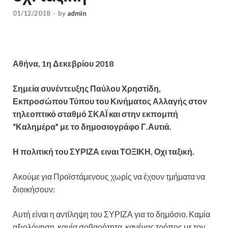
01/12/2018
-
by
admin
Αθήνα, 1η Δεκεβρίου 2018
Σημεία συνέντευξης Παύλου Χρηστίδη,
Εκπροσώπου Τύπου του Κινήματος Αλλαγής στον
τηλεοπτικό σταθμό ΣΚΑΪ και στην εκπομπή
“Καλημέρα” με το δημοσιογράφο Γ.Αυτιά.
Η πολιτική του ΣΥΡΙΖΑ ειναι ΤΟΞΙΚΗ, Οχι ταξική.
Ακούμε για Προϊστάμενους χωρίς να έχουν τμήματα να
διοικήσουν:
Αυτή είναι η αντίληψη του ΣΥΡΙΖΑ για το δημόσιο. Καμία
αξιολόγηση, καμία σοβαρότητα, κανένας τρόπος με τον