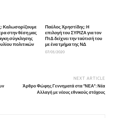
ς: Καλωσορίζουμε
Παύλος Χρηστίδης: Η
πρα στην θέση μας
επιλογή του ΣΥΡΙΖΑ για τον
νάγκη σύγκλησης
ΠτΔ δείχνει την ταύτισή του
υλίου πολιτικών
με ένα τμήμα της ΝΔ
07/01/2020
NEXT ARTICLE
ων
Άρθρο Φώφης Γεννηματά στα “ΝΕΑ”: Νέα
Αλλαγή με νέους εθνικούς στόχους