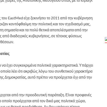
ς με χώρες της Ανατολικής Μεσογείου όπως με το Ισραήλ
 του EastMed είχε ξεκινήσει το 2011 από την κυβέρνηση
ριζαν κοντόφθαλμη την πολιτική και τον σχεδιασμό μας,
 τη σημασία και τα πολύ θετικά αποτελέσματα από την
ς από διαδοχικές κυβερνήσεις, σε τέτοιας φύσεως
αθέσεων.
ατίας
 να έχει συγκεκριμένα πολιτικά χαρακτηριστικά. Υπάρχει
οποία λέει ότι ακριβώς λόγω του συνθετικού χαρακτήρα
ς Δημοκρατίας, αυτό πρέπει να προέρχεται όχι από την
οέρχεται από την προοδευτική παράταξη. Είναι προφανές
ο οποίο προέρχεται από τον δικό μας πολιτικό χώρο,
υμε με θετική προδιάθεση. Αν δεν υπάρχει τέτοια