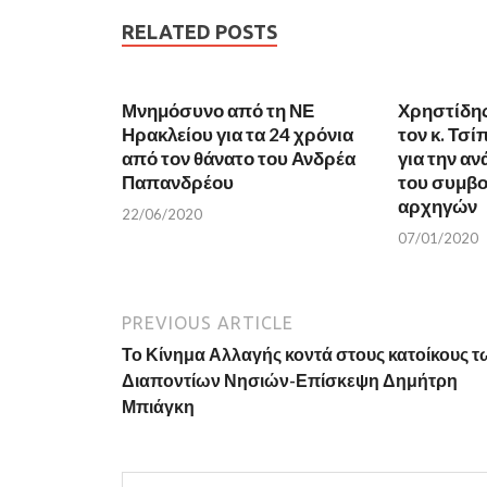
e
t
b
t
RELATED POSTS
o
e
o
r
k
(
(
O
O
p
Μνημόσυνο από τη ΝΕ
p
e
Χρηστίδη
e
n
Ηρακλείου για τα 24 χρόνια
τον κ. Τσί
n
s
s
i
από τον θάνατο του Ανδρέα
για την α
i
n
n
n
Παπανδρέου
του συμβο
n
e
αρχηγών
e
w
22/06/2020
w
w
w
i
07/01/2020
i
n
n
d
d
o
o
w
w
)
)
PREVIOUS ARTICLE
Το Κίνημα Αλλαγής κοντά στους κατοίκους τ
Διαποντίων Νησιών-Επίσκεψη Δημήτρη
Μπιάγκη