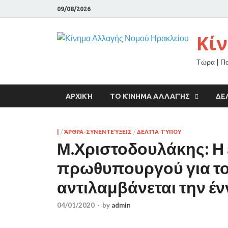
09/08/2026
Κί
Τώρα | Π
ΑΡΧΙΚΉ
ΤΟ ΚΊΝΗΜΑ ΑΛΛΑΓΉΣ
ΔΕ
|
/
ΆΡΘΡΑ-ΣΥΝΕΝΤΕΎΞΕΙΣ
/
ΔΕΛΤΊΑ ΤΎΠΟΥ
Μ.Χριστοδουλάκης: Η 
πρωθυπουργού για τον
αντιλαμβάνεται την έν
04/01/2020
-
by
admin