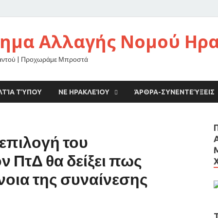
νημα Αλλαγής Νομού Ηρ
αντού | Προχωράμε Μπροστά
ΛΤΊΑ ΤΎΠΟΥ
ΝΕ ΗΡΑΚΛΕΊΟΥ
ΆΡΘΡΑ-ΣΥΝΕΝΤΕΎΞΕΙΣ
επιλογή του
 ΠτΔ θα δείξει πως
νοια της συναίνεσης