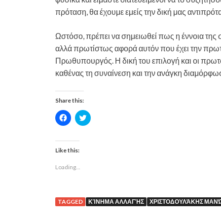
πρόταση, θα έχουμε εμείς την δική μας αντιπρότ
Ωστόσο, πρέπει να σημειωθεί πως η έννοια της 
αλλά πρωτίστως αφορά αυτόν που έχει την πρωτο
Πρωθυπουργός. Η δική του επιλογή και οι πρωτ
καθένας τη συναίνεση και την ανάγκη διαμόρφω
Share this:
C
C
l
l
i
i
c
c
k
k
t
t
Like this:
o
o
s
s
Loading...
h
h
a
a
r
r
e
e
o
o
n
n
TAGGED
ΚΊΝΗΜΑ ΑΛΛΑΓΉΣ
ΧΡΙΣΤΟΔΟΥΛΆΚΗΣ ΜΑΝ
F
T
a
w
c
i