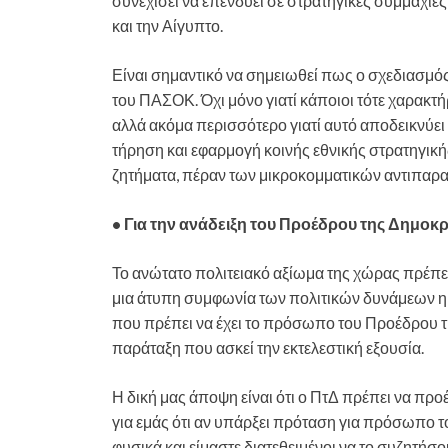
συνεχίσει να επενδύει σε στρατηγικές συμμαχίε
και την Αίγυπτο.
Είναι σημαντικό να σημειωθεί πως ο σχεδιασμός
του ΠΑΣΟΚ. Όχι μόνο γιατί κάποιοι τότε χαρακτή
αλλά ακόμα περισσότερο γιατί αυτό αποδεικνύει
τήρηση και εφαρμογή κοινής εθνικής στρατηγική
ζητήματα, πέραν των μικροκομματικών αντιπαρ
• Για την ανάδειξη του Προέδρου της Δημοκρ
Το ανώτατο πολιτειακό αξίωμα της χώρας πρέπει
μια άτυπη συμφωνία των πολιτικών δυνάμεων η 
που πρέπει να έχει το πρόσωπο του Προέδρου τη
παράταξη που ασκεί την εκτελεστική εξουσία.
Η δική μας άποψη είναι ότι ο ΠτΔ πρέπει να πρ
για εμάς ότι αν υπάρξει πρόταση για πρόσωπο τ
φυσικά και είμαστε διατεθειμένοι να το συζητήσο