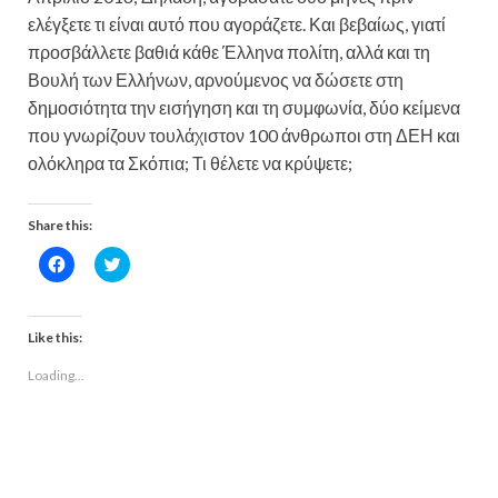
ελέγξετε τι είναι αυτό που αγοράζετε. Και βεβαίως, γιατί
προσβάλλετε βαθιά κάθε Έλληνα πολίτη, αλλά και τη
Βουλή των Ελλήνων, αρνούμενος να δώσετε στη
δημοσιότητα την εισήγηση και τη συμφωνία, δύο κείμενα
που γνωρίζουν τουλάχιστον 100 άνθρωποι στη ΔΕΗ και
ολόκληρα τα Σκόπια; Τι θέλετε να κρύψετε;
Share this:
C
C
l
l
i
i
c
c
k
k
t
t
Like this:
o
o
s
s
Loading...
h
h
a
a
r
r
e
e
o
o
n
n
F
T
a
w
c
i