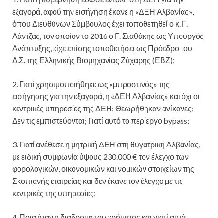
εξαγορά, αφού την εισήγηση έκανε η «ΔΕΗ Αλβανίας»,
όπου Διευθύνων Σύμβουλος έχει τοποθετηθεί ο κ. Γ.
Λάντζας, τον οποίον το 2016 ο Γ. Σταθάκης ως Υπουργός
Ανάπτυξης, είχε επίσης τοποθετήσει ως Πρόεδρο του
Δ.Σ. της Ελληνικής Βιομηχανίας Ζάχαρης (ΕΒΖ);
2. Γιατί χρησιμοποιήθηκε ως «μπροστινός» της
εισήγησης για την εξαγορά, η «ΔΕΗ Αλβανίας» και όχι οι
κεντρικές υπηρεσίες της ΔΕΗ; Θεωρήθηκαν ανίκανες;
Δεν τις εμπιστεύονται; Γιατί αυτό το περίεργο bypass;
3. Γιατί ανέθεσε η μητρική ΔΕΗ στη θυγατρική Αλβανίας,
με ειδική συμφωνία ύψους 230.000 € τον έλεγχο των
φορολογικών, οικονομικών και νομικών στοιχείων της
Σκοπιανής εταιρείας και δεν έκανε τον έλεγχο με τις
κεντρικές της υπηρεσίες;
4. Ποια ήταν η διαδρομή του χρήματος και γιατί αυτά