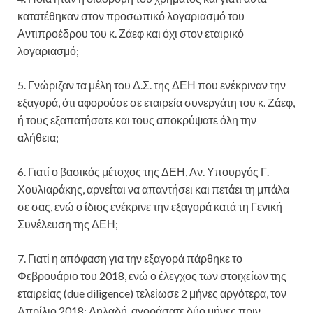
κατατέθηκαν στον προσωπικό λογαριασμό του
Αντιπροέδρου του κ. Ζάεφ και όχι στον εταιρικό
λογαριασμό;
5. Γνώριζαν τα μέλη του Δ.Σ. της ΔΕΗ που ενέκριναν την
εξαγορά, ότι αφορούσε σε εταιρεία συνεργάτη του κ. Ζάεφ,
ή τους εξαπατήσατε και τους αποκρύψατε όλη την
αλήθεια;
6. Γιατί ο βασικός μέτοχος της ΔΕΗ, Αν. Υπουργός Γ.
Χουλιαράκης, αρνείται να απαντήσει και πετάει τη μπάλα
σε σας, ενώ ο ίδιος ενέκρινε την εξαγορά κατά τη Γενική
Συνέλευση της ΔΕΗ;
7. Γιατί η απόφαση για την εξαγορά πάρθηκε το
Φεβρουάριο του 2018, ενώ ο έλεγχος των στοιχείων της
εταιρείας (due diligence) τελείωσε 2 μήνες αργότερα, τον
Απρίλιο 2018; Δηλαδή, αγοράσατε δύο μήνες πριν