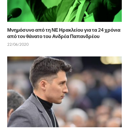
)
Μνημόσυνο από τη ΝΕ Ηρακλείου για τα 24 χρόνια
από τον θάνατο του Ανδρέα Παπανδρέου
22/06/2020