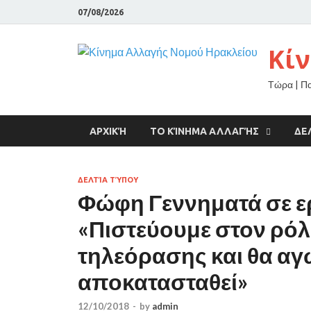
07/08/2026
Κί
Τώρα | Π
ΑΡΧΙΚΉ
ΤΟ ΚΊΝΗΜΑ ΑΛΛΑΓΉΣ
ΔΕ
ΔΕΛΤΊΑ ΤΎΠΟΥ
Φώφη Γεννηματά σε ε
«Πιστεύουμε στον ρόλ
τηλεόρασης και θα αγ
αποκατασταθεί»
12/10/2018
-
by
admin