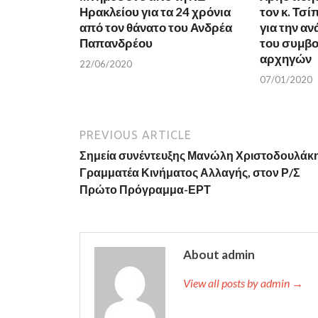
e
n
Ηρακλείου για τα 24 χρόνια
τον κ. Τσί
n
s
s
i
από τον θάνατο του Ανδρέα
για την α
i
n
n
n
Παπανδρέου
του συμβο
n
e
αρχηγών
e
w
22/06/2020
w
w
w
i
07/01/2020
i
n
n
d
d
o
o
w
w
)
)
PREVIOUS ARTICLE
Σημεία συνέντευξης Μανώλη Χριστοδουλάκη
Γραμματέα Κινήματος Αλλαγής, στον Ρ/Σ
Πρώτο Πρόγραμμα-ΕΡΤ
About admin
View all posts by admin →