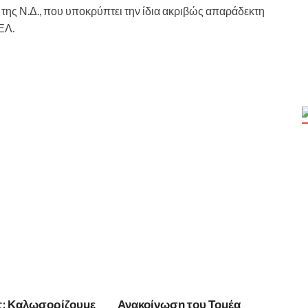
 της Ν.Δ., που υποκρύπτει την ίδια ακριβώς απαράδεκτη
ΕΛ.
ς: Καλωσορίζουμε
Ανακοίνωση του Τομέα