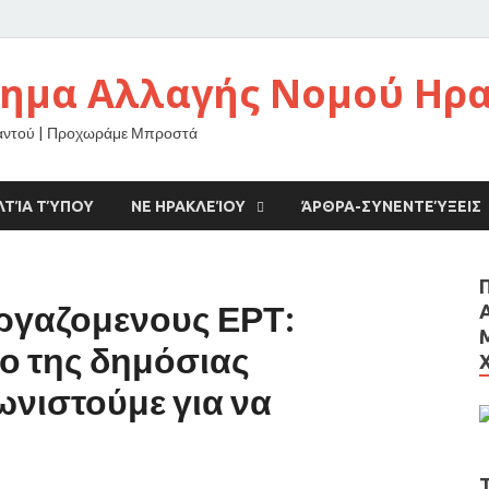
νημα Αλλαγής Νομού Ηρ
αντού | Προχωράμε Μπροστά
ΛΤΊΑ ΤΎΠΟΥ
ΝΕ ΗΡΑΚΛΕΊΟΥ
ΆΡΘΡΑ-ΣΥΝΕΝΤΕΎΞΕΙΣ
ργαζομενους ΕΡΤ:
ο της δημόσιας
ωνιστούμε για να