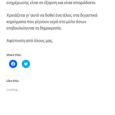
ενημέρωσης είναι σε έξαρση και είναι απαράδεκτο.
Χρειάζεται γι’ αυτό να δοθεί ένα τέλος στα διχαστικά
κηρύγματα που ρίχνουν νερό στο μύλο όσων
επιβουλεύονται τη δημοκρατία.
Αφύπνιση από όλους μας.
Share this:
C
C
l
l
i
i
c
c
k
k
t
t
Like this:
o
o
s
s
Loading...
h
h
a
a
r
r
e
e
o
o
n
n
F
T
a
w