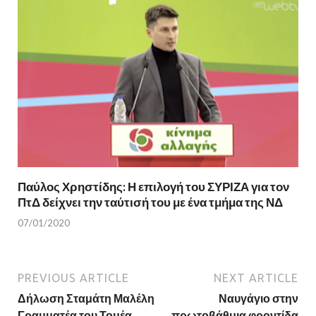
Παύλος Χρηστίδης: Η επιλογή του ΣΥΡΙΖΑ για τον
ΠτΔ δείχνει την ταύτισή του με ένα τμήμα της ΝΔ
07/01/2020
PREVIOUS ARTICLE
NEXT ARTICLE
Δήλωση Σταμάτη Μαλέλη
Ναυγάγιο στην
Γραμματέα του Τομέα
πρωτοβάθμια φροντίδα