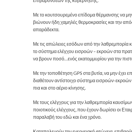
επιβαρύνσεων της κυβέρνησης.
Με το κουτσουρεμένο επίδομα θέρμανσης να μην
βιώνουν ήδη χαμηλές θερμοκρασίες και την απ
απαράδεκτα.
Με τις απώλειες εσόδων από την λαθρεμπορία κ
το σύστημα ελέγχου εισροών – εκροών στα πρατ
να βρουν ποσό…ενός εκατομμυρίου για την πισ
Με την τοποθέτηση GPS στα βυτία, να μην έχει ε
διαθέτουν αντίστοιχο σύστημα εισροών-εκροών κ
πια και στο αέριο κίνησης.
Με τους ελέγχους για την λαθρεμπορία καυσίμων
ποιοτικούς ελέγχους, που έχουν δωρίσει οι Εται
παραλαβή του εδώ και ένα χρόνο.
Καταπολεμούν την ενεργειακή φτώχεια, επιβαρύ