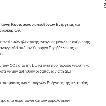
Γιάννη Κουτσούκου υπευθύνων Ενέργειας και
οικοκυριών.
καταναλωτών ηλεκτρικής ενέργειας μέσω της ακύρωσης
οαναγγελθεί από τον Υπουργό Περιβάλλοντος και
ος.
ομπών CO2 από την ΕΕ να είναι προ πολλού γνωστή και
στε να μην αυξηθούν οι δαπάνες για τη ΔΕΗ.
οι αποφάσεις των Υπουργών Ενέργειας της τελευταίας
ότερο από πέρσι λόγω και των φορολογικών