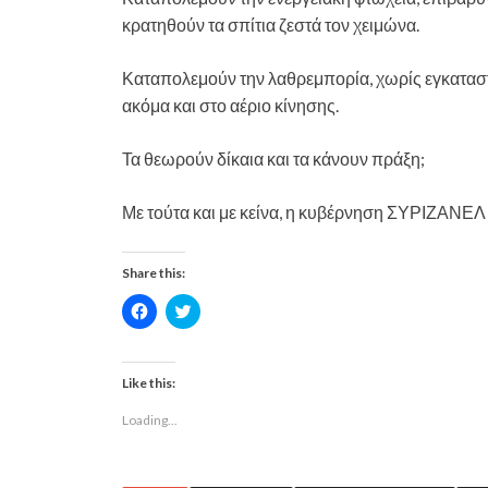
κρατηθούν τα σπίτια ζεστά τον χειμώνα.
Καταπολεμούν την λαθρεμπορία, χωρίς εγκαταστ
ακόμα και στο αέριο κίνησης.
Τα θεωρούν δίκαια και τα κάνουν πράξη;
Με τούτα και με κείνα, η κυβέρνηση ΣΥΡΙΖΑΝ
Share this:
C
C
l
l
i
i
c
c
k
k
t
t
Like this:
o
o
s
s
Loading...
h
h
a
a
r
r
e
e
o
o