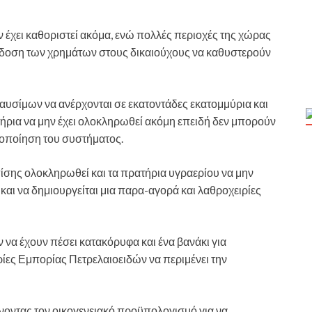
 έχει καθοριστεί ακόμα, ενώ πολλές περιοχές της χώρας
όδοση των χρημάτων στους δικαιούχους να καθυστερούν
αυσίμων να ανέρχονται σε εκατοντάδες εκατομμύρια και
ήρια να μην έχει ολοκληρωθεί ακόμη επειδή δεν μπορούν
τοποίηση του συστήματος.
πίσης ολοκληρωθεί και τα πρατήρια υγραερίου να μην
αι να δημιουργείται μια παρα-αγορά και λαθροχειρίες
 να έχουν πέσει κατακόρυφα και ένα βανάκι για
ρίες Εμπορίας Πετρελαιοειδών να περιμένει την
νοντας τον οικογενειακό προϋπολογισμό για να