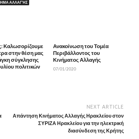
ΝΗΜΑ ΑΛΛΑΓΉΣ
ς: Καλωσορίζουμε
Ανακοίνωση του Τομέα
πρα στην θέση μας
Περιβάλλοντος του
νάγκη σύγκλησης
Κινήματος Αλλαγής
υλίου πολιτικών
07/01/2020
NEXT ARTICLE
α
Απάντηση Κινήματος Αλλαγής Ηρακλείου στον
ΣΥΡΙΖΑ Ηρακλείου για την ηλεκτρική
διασύνδεση της Κρήτης