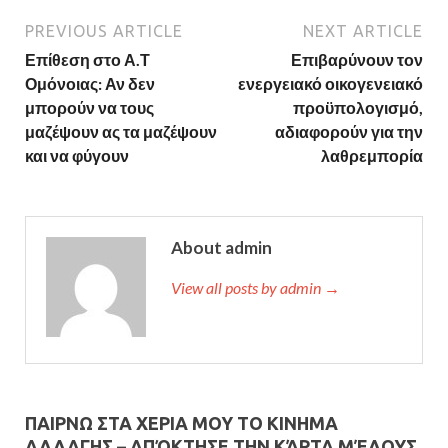
PREVIOUS ARTICLE
NEXT ARTICLE
Επίθεση στο Α.Τ
Επιβαρύνουν τον
Ομόνοιας: Αν δεν
ενεργειακό οικογενειακό
μπορούν να τους
προϋπολογισμό,
μαζέψουν ας τα μαζέψουν
αδιαφορούν για την
και να φύγουν
λαθρεμπορία
About admin
View all posts by admin →
ΠΑΙΡΝΩ ΣΤΑ ΧΕΡΙΑ ΜΟΥ ΤΟ ΚΙΝΗΜΑ
ΑΛΛΑΓΗΣ – AΠΌΚΤΗΣΕ ΤΗΝ ΚΆΡΤΑ ΜΈΛΟΥΣ