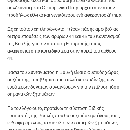
Ορθοδοξία, αλλά και τα ευαίσθητα Εθνικά Θέματα που
συνδέονται με το Οικουμενικό Πατριαρχείο συνιστούν
προδήλως εθνικό και γενικότερου ενδιαφέροντος ζήτημα.
Ως εκ τούτου εκπληρώνονται, πέραν πάσης αμφιβολίας,
οι προϋποθέσεις των άρθρων 44 και 45 του Κανονισμού
της Βουλής, για την σύσταση Επιτροπής όπως
αναφέρεται ρητά και ειδικότερα στην παρ.1 του άρθρου
44.
Βάσει του Συντάγματος, η Βουλή είναι ο φυσικός χώρος
συζήτησης, προβληματισμού αλλά και επιδίωξης των
ευρύτερων δυνατών συναινέσεων για την επίλυση τόσο
σημαντικών ζητημάτων.
Για τον λόγο αυτό, προτείνω τη σύσταση Ειδικής
Επιτροπής της Βουλής που θα συζητήσει με όλους τους
ενδιαφερόμενους το σύνολο των εκκρεμών ζητημάτων,
με στόχο την εξεύρεση κοινά αποδεκτών λύσεων.