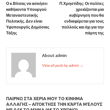
Ο κ.Βίτσας να ασκήσει
Π.Χρηστίδης: Οι πολίτες
καθήκοντα Υπουργού
χρειάζονται μια
Μεταναστευτικής
κυβέρνηση που θα
Πολιτικής. Δεν είναι
ενδιαφέρεται για τους
Υφυπουργός Δημόσιας
πολλούς και όχι για την
Τάξης
πάρτη της
About admin
View all posts by admin →
ΠΑΙΡΝΩ ΣΤΑ ΧΕΡΙΑ ΜΟΥ ΤΟ ΚΙΝΗΜΑ
ΑΛΛΑΓΗΣ – AΠΌΚΤΗΣΕ ΤΗΝ ΚΆΡΤΑ ΜΈΛΟΥΣ
ΜΕ 0,5€ ΤΟ ΜΉΝΑ (6€ ΤΟ ΧΡΌΝΟ)