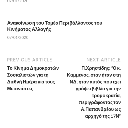
07/01/2020
Ανακοίνωση του Τομέα Περιβάλλοντος του
Κινήματος Αλλαγής
07/01/2020
PREVIOUS ARTICLE
NEXT ARTICLE
Το Κίνημα Δημοκρατών
Π.Χρηστίδης: “Ο κ.
Σοσιαλιστών για τη
Καμμένος, όταν ήταν στη
Διεθνή Ημέρα για τους
ΝΔ, ήταν αυτός που έχει
Μετανάστες
γράψει βιβλία για την
τρομοκρατία,
περιγράφοντας τον
Α.Παπανδρέου ως
αρχηγό της 17Ν”