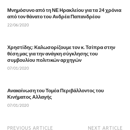
O
p
p
e
e
n
Μνημόσυνο από τη ΝΕ Ηρακλείου για τα 24 χρόνια
n
s
s
i
από τον θάνατο του Ανδρέα Παπανδρέου
i
n
n
n
22/06/2020
n
e
e
w
w
w
w
i
i
n
n
d
Χρηστίδης: Καλωσορίζουμε τον κ. Τσίπρα στην
d
o
θέση μας για την ανάγκη σύγκλησης του
o
w
w
)
συμβουλίου πολιτικών αρχηγών
)
07/01/2020
Ανακοίνωση του Τομέα Περιβάλλοντος του
Κινήματος Αλλαγής
07/01/2020
PREVIOUS ARTICLE
NEXT ARTICLE