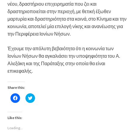
νέου, δραστήριου επιχειρηματία που ζει και
δραστηριοποιείται στην περιοχή, με θετική έξωθεν
μαρτυρία και δραστηριότητα στα κοινά, στο Κίνημα και την
κοινωνία, αποτελεί μία επιλογή νίκης και ανανέωσης για
την Περιφέρεια Ιονίων Νήσων.
Έχουμε την απόλυτη βεβαιότητα ότι η κοινωνία των
Ιονίων Νήσων θα αγκαλιάσει την υποψηφιότητα του Α.
Αλεξάκη και της Παράταξης στην οποία θα είναι
επικεφαλής.
Share this:
C
C
l
l
i
i
c
c
k
k
t
t
Like this:
o
o
s
s
Loading...
h
h
a
a