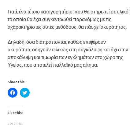
Γιατί, ένα τέτοιο κατηγορητήριο, που θα στηριχτεί σε υλικό,
το οποίο θα έχει συγκεντρωθεί παρανόμως με τις
αχαρακτήριστες αυτές μεθόδους, θα πάσχει ακυρότητας.
Δηλαδή, όσα διαπράττονται, καθώς επιφέρουν
ακυρότητα, οδηγούν τελικώς στη συγκάλυψη και όχι στην
αποκάλυψη και τιμωρία των εγκλημάτων στο χώρο της
Υγείας, που αποτελεί παλλαϊκό μας αίτημα.
Share this:
C
C
l
l
i
i
c
c
k
k
t
t
Like this:
o
o
s
s
Loading...
h
h
a
a
r
r
e
e