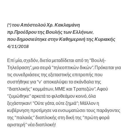
(*) του Απόστολού Χρ. Κακλαμάνη
πρ.Προέδρου της Βουλής των Ελλήνων,
που δημοσιεύτηκε στην Καθημερινή της Κυριακής
4/11/2018
Επί μία, σχεδόν, διετία μεταδίδεται από τη “Βουλή-
Τηλεόραση”, μια σειρά “τηλεοπτικών δικών”. Πρόκειται για
τις συνεδριάσεις της εξεταστικής επιτροπής που
συστήθηκε για “ν’ αποκαλύψει τα σκάνδαλα της
“διαπλοκής” κομμάτων, ΜΜΕ και Τραπεζών”. Αφού
“ζυμώθηκε” αρκετά το φιλοθεάμον κοινό, όλα
ξεχάστηκαν! “Ούτε γάτα, ούτε ζημιά”; Μάλλον η
κυβέρνηση προτίμησε να ενσωματώσει τους παράγοντες
της “παλαιάς” διαπλοκής στη δική της “πρώτη φορά
αριστερή” νέα διαπλοκή!