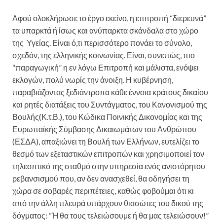
Αφού ολοκλήρωσε το έργο εκείνο, η επιτροπή “διερευνά”
τα υπαρκτά ή ίσως και ανύπαρκτα σκάνδαλα στο χώρο
της Υγείας. Είναι ό,τι περισσότερο πονάει το σύνολο,
σχεδόν, της ελληνικής κοινωνίας. Είναι, συνεπώς, πιο
“παραγωγική” η εν λόγω Επιτροπή και μάλιστα, ενόψει
εκλογών, πολύ νωρίς την άνοιξη. Η κυβέρνηση,
παραβιάζοντας ξεδιάντροπα κάθε έννοια κράτους δικαίου
και ρητές διατάξεις του Συντάγματος, του Κανονισμού της
Βουλής(Κ.τ.Β.), του Κώδικα Ποινικής Δικονομίας και της
Ευρωπαϊκής Σύμβασης Δικαιωμάτων του Ανθρώπου
(ΕΣΔΑ), απαξιώνει τη Βουλή των Ελλήνων, ευτελίζει το
θεσμό των εξεταστικών επιτροπών και χρησιμοποιεί τον
τηλεοπτικό της σταθμό στην υπηρεσία ενός ανιστόρητου
ρεβανσισμού που, αν δεν ανασχεθεί, θα οδηγήσει τη
χώρα σε σοβαρές περιπέτειες, καθώς φοβούμαι ότι κι
από την άλλη πλευρά υπάρχουν θιασώτες του δικού της
δόγματος: “Ή θα τους τελειώσουμε ή θα μας τελειώσουν!”