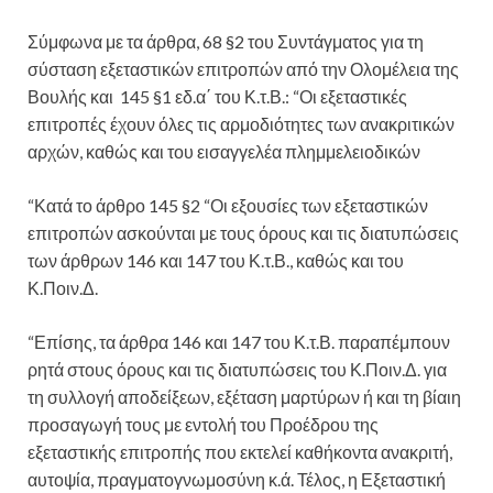
Σύμφωνα με τα άρθρα, 68 §2 του Συντάγματος για τη
σύσταση εξεταστικών επιτροπών από την Ολομέλεια της
Βουλής και 145 §1 εδ.α΄ του Κ.τ.Β.: “Οι εξεταστικές
επιτροπές έχουν όλες τις αρμοδιότητες των ανακριτικών
αρχών, καθώς και του εισαγγελέα πλημμελειοδικών
“Κατά το άρθρο 145 §2 “Οι εξουσίες των εξεταστικών
επιτροπών ασκούνται με τους όρους και τις διατυπώσεις
των άρθρων 146 και 147 του Κ.τ.Β., καθώς και του
Κ.Ποιν.Δ.
“Επίσης, τα άρθρα 146 και 147 του Κ.τ.Β. παραπέμπουν
ρητά στους όρους και τις διατυπώσεις του Κ.Ποιν.Δ. για
τη συλλογή αποδείξεων, εξέταση μαρτύρων ή και τη βίαιη
προσαγωγή τους με εντολή του Προέδρου της
εξεταστικής επιτροπής που εκτελεί καθήκοντα ανακριτή,
αυτοψία, πραγματογνωμοσύνη κ.ά. Τέλος, η Εξεταστική