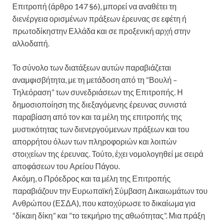
Επιτροπή (άρθρο 147 §6), μπορεί να αναθέτει τη
διενέργεια ορισμένων πράξεων έρευνας σε εφέτη ή
πρωτοδίκηστην Ελλάδα και σε προξενική αρχή στην
αλλοδαπή.
Το σύνολο των διατάξεων αυτών παραβιάζεται
αναμφισβήτητα, με τη μετάδοση από τη “Βουλή –
Τηλεόραση” των συνεδριάσεων της Επιτροπής. Η
δημοσιοποίηση της διεξαγόμενης έρευνας συνιστά
παραβίαση από τον και τα μέλη της επιτροπής της
μυστικότητας των διενεργούμενων πράξεων και του
απορρήτου όλων των πληροφοριών και λοιπών
στοιχείων της έρευνας. Τούτο, έχει νομολογηθεί με σειρά
αποφάσεων του Αρείου Πάγου.
Ακόμη, ο Πρόεδρος και τα μέλη της Επιτροπής
παραβιάζουν την Ευρωπαϊκή Σύμβαση Δικαιωμάτων του
Ανθρώπου (ΕΣΔΑ), που κατοχύρωσε το δικαίωμα για
“δίκαιη δίκη” και “το τεκμήριο της αθωότητας”. Μια πράξη