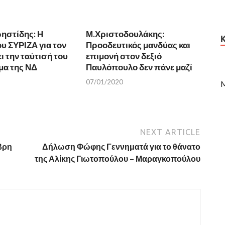
ηστίδης: Η
Μ.Χριστοδουλάκης:
υ ΣΥΡΙΖΑ για τον
Προοδευτικός μανδύας και
ι την ταύτισή του
επιμονή στον δεξιό
μα της ΝΔ
Παυλόπουλο δεν πάνε μαζί
07/01/2020
M
NEXT ARTICLE
βρη
Δήλωση Φώφης Γεννηματά για το θάνατο
της Αλίκης Γιωτοπούλου – Μαραγκοπούλου