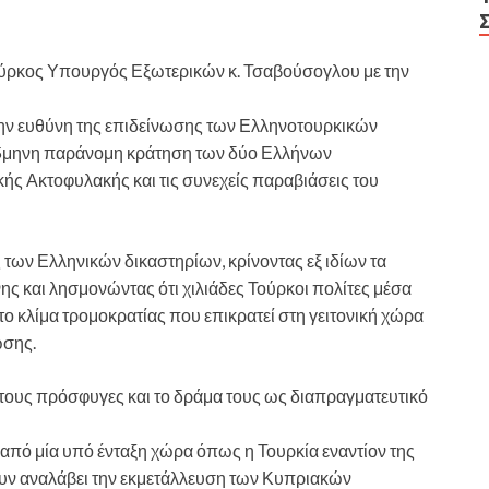
Τούρκος Υπουργός Εξωτερικών κ. Τσαβούσογλου με την
ην ευθύνη της επιδείνωσης των Ελληνοτουρκικών
 5μηνη παράνομη κράτηση των δύο Ελλήνων
κής Ακτοφυλακής και τις συνεχείς παραβιάσεις του
 των Ελληνικών δικαστηρίων, κρίνοντας εξ ιδίων τα
νης και λησμονώντας ότι χιλιάδες Τούρκοι πολίτες μέσα
 κλίμα τρομοκρατίας που επικρατεί στη γειτονική χώρα
ωσης.
 τους πρόσφυγες και το δράμα τους ως διαπραγματευτικό
πό μία υπό ένταξη χώρα όπως η Τουρκία εναντίον της
ουν αναλάβει την εκμετάλλευση των Κυπριακών