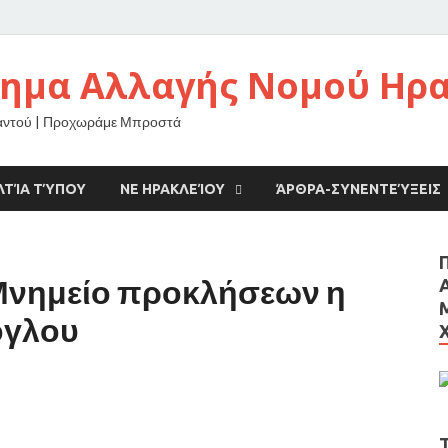
νημα Αλλαγής Νομού Ηρ
αντού | Προχωράμε Μπροστά
ΛΤΊΑ ΤΎΠΟΥ
ΝΕ ΗΡΑΚΛΕΊΟΥ
ΆΡΘΡΑ-ΣΥΝΕΝΤΕΎΞΕΙΣ
Μνημείο προκλήσεων η
ογλου