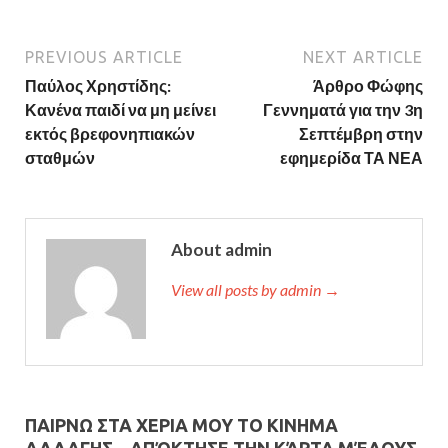
PREVIOUS ARTICLE
NEXT ARTICLE
Παύλος Χρηστίδης:
Άρθρο Φώφης
Κανένα παιδί να μη μείνει
Γεννηματά για την 3η
εκτός βρεφονηπιακών
Σεπτέμβρη στην
σταθμών
εφημερίδα ΤΑ ΝΕΑ
About admin
View all posts by admin →
ΠΑΙΡΝΩ ΣΤΑ ΧΕΡΙΑ ΜΟΥ ΤΟ ΚΙΝΗΜΑ
ΑΛΛΑΓΗΣ – AΠΌΚΤΗΣΕ ΤΗΝ ΚΆΡΤΑ ΜΈΛΟΥΣ