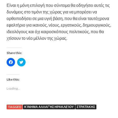
Είναι η μόνη επιλογή που σύντομα θα οδηγήσει αυτές τις
δυνάμεις στο τιμόνι της χώρας για να μπορέσει να
ορθοποδήσει σε μια υγιή βάση, που θα είναι ταυτόχρονα
εφαλτήριο για ικανούς, νέους, εργατικούς, δημιουργικούς,
ιδεολόγους και όχι καιροσκόπους πολιτικούς, που θα
χτίσουν το νέο μέλλον της χώρας.
Share this:
C
C
l
l
i
i
c
c
k
k
t
t
Like this:
o
o
s
s
Loading...
h
h
a
a
r
r
e
e
o
o
n
n
TAGGED
ΚΊΝΗΜΑ ΑΛΛΑΓΉΣ ΗΡΑΚΛΕΊΟΥ
ΣΤΡΑΤΆΚΗΣ
F
T
a
w
c
i