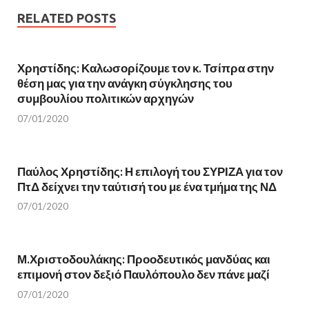
e
t
b
t
RELATED POSTS
o
e
o
r
k
(
(
O
O
p
Χρηστίδης: Καλωσορίζουμε τον κ. Τσίπρα στην
p
e
e
n
θέση μας για την ανάγκη σύγκλησης του
n
s
s
i
συμβουλίου πολιτικών αρχηγών
i
n
n
n
07/01/2020
n
e
e
w
w
w
w
i
i
n
n
d
Παύλος Χρηστίδης: Η επιλογή του ΣΥΡΙΖΑ για τον
d
o
o
w
ΠτΔ δείχνει την ταύτισή του με ένα τμήμα της ΝΔ
w
)
)
07/01/2020
Μ.Χριστοδουλάκης: Προοδευτικός μανδύας και
επιμονή στον δεξιό Παυλόπουλο δεν πάνε μαζί
07/01/2020