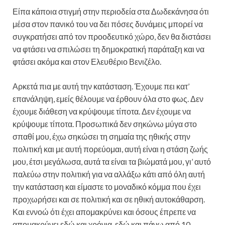
Είπα κάποια στιγμή στην περιοδεία στα Δωδεκάνησα ότι
μέσα στον πανικό του να δει πόσες δυνάμεις μπορεί να
συγκρατήσει από τον προοδευτικό χώρο, δεν θα διστάσει
να φτάσει να σπιλώσει τη δημοκρατική παράταξη και να
φτάσει ακόμα και στον Ελευθέριο Βενιζέλο.
Αρκετά πια με αυτή την κατάσταση. Έχουμε πει κατ’
επανάληψη, εμείς θέλουμε να έρθουν όλα στο φως. Δεν
έχουμε διάθεση να κρύψουμε τίποτα. Δεν έχουμε να
κρύψουμε τίποτα. Προσωπικά δεν σηκώνω μύγα στο
σπαθί μου, έχω σηκώσει τη σημαία της ηθικής στην
πολιτική και με αυτή πορεύομαι, αυτή είναι η στάση ζωής
μου, έτσι μεγάλωσα, αυτά τα είναι τα βιώματά μου, γι’ αυτό
παλεύω στην πολιτική για να αλλάξω κάτι από όλη αυτή
την κατάσταση και είμαστε το μοναδικό κόμμα που έχει
προχωρήσει και σε πολιτική και σε ηθική αυτοκάθαρση.
Και εννοώ ότι έχει απομακρύνει και όσους έπρεπε να
απομακρύνει εδώ και χρόνια, εδώ και πάνω από 10