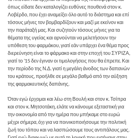
όπως είδατε δεν καταλογίζει ευθύνες πουθενά στον κ.
Λοβέρδο, που έχει αναμείξει όλο αυτό το διάστημα και επί
τόσους μήνες τον βομβαρδίζουν και μαζί με εκείνον και
την παράταξή μας. Και συζητούν τόσους μήνες για τα
θέματα της υγείας και αρνούνται να μελετήσουν την
υπόθεση του φαρμάκου, γιατί εάν υπάρχει ένα θέμα προς
διερεύνηση είναι το φάρμακο και στην εποχή του ΣΥΡΙΖΑ,
γιατί το ’15 δεν έγιναν οι τιμολογήσεις που θα έπρεπε. Και
την περίοδο της Ν.Δ. γιατί η μεγάλη άνοδος των δαπανών
του κράτους, προήλθε σε μεγάλο βαθμό από την αύξηση
της φαρμακευτικής δαπάνης.
Όταν εγώ έρχομαι και λέω στη Βουλή και στον κ. Τσίπρα
και στον κ. Μητσοτάκη, ελάτε να κάνουμε εξεταστική για
την οικονομία από την ημέρα που μπήκαμε στο ευρώ
μέχρι σήμερα, όχι για να ποινικοποιήσουμε την πολιτική
ζωή του τόπου και να λασπώσουμε τους αντιπάλους μας.
Γιατί εγώ διαφωνώ με αυτή τη λογική που εισήγαγε στην