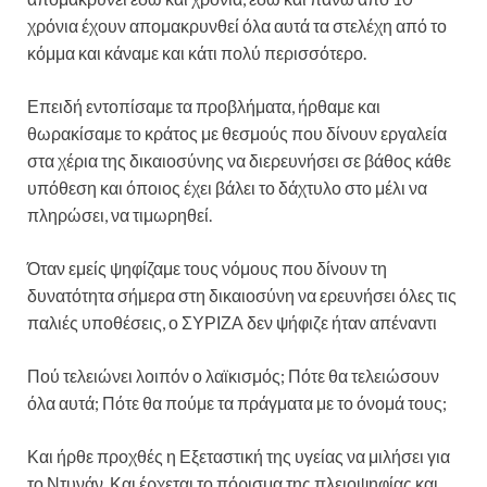
χρόνια έχουν απομακρυνθεί όλα αυτά τα στελέχη από το
κόμμα και κάναμε και κάτι πολύ περισσότερο.
Επειδή εντοπίσαμε τα προβλήματα, ήρθαμε και
θωρακίσαμε το κράτος με θεσμούς που δίνουν εργαλεία
στα χέρια της δικαιοσύνης να διερευνήσει σε βάθος κάθε
υπόθεση και όποιος έχει βάλει το δάχτυλο στο μέλι να
πληρώσει, να τιμωρηθεί.
Όταν εμείς ψηφίζαμε τους νόμους που δίνουν τη
δυνατότητα σήμερα στη δικαιοσύνη να ερευνήσει όλες τις
παλιές υποθέσεις, ο ΣΥΡΙΖΑ δεν ψήφιζε ήταν απέναντι
Πού τελειώνει λοιπόν ο λαϊκισμός; Πότε θα τελειώσουν
όλα αυτά; Πότε θα πούμε τα πράγματα με το όνομά τους;
Και ήρθε προχθές η Εξεταστική της υγείας να μιλήσει για
το Ντυνάν. Και έρχεται το πόρισμα της πλειοψηφίας και