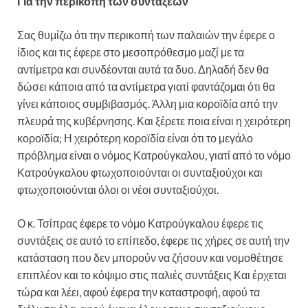
Για την περικοπή των συντάξεων
Σας θυμίζω ότι την περικοπή των παλαιών την έφερε ο
ίδιος και τις έφερε στο μεσοπρόθεσμο μαζί με τα
αντίμετρα και συνδέονται αυτά τα δυο. Δηλαδή δεν θα
δώσει κάποια από τα αντίμετρα γιατί φαντάζομαι ότι θα
γίνει κάποιος συμβιβασμός. Άλλη μια κοροϊδία από την
πλευρά της κυβέρνησης. Και ξέρετε ποια είναι η χειρότερη
κοροϊδία; Η χειρότερη κοροϊδία είναι ότι το μεγάλο
πρόβλημα είναι ο νόμος Κατρούγκαλου, γιατί από το νόμο
Κατρούγκαλου φτωχοποιούνται οι συνταξιούχοι και
φτωχοποιούνται όλοι οι νέοι συνταξιούχοι.
Ο κ. Τσίπρας έφερε το νόμο Κατρούγκαλου έφερε τις
συντάξεις σε αυτό το επίπεδο, έφερε τις χήρες σε αυτή την
κατάσταση που δεν μπορούν να ζήσουν και νομοθέτησε
επιπλέον και το κόψιμο στις παλιές συντάξεις Και έρχεται
τώρα και λέει, αφού έφερα την καταστροφή, αφού τα