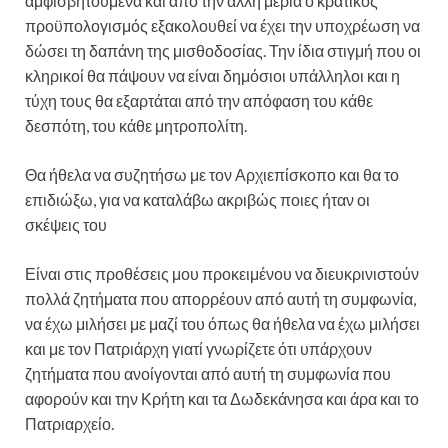
αμφισβητούμενα και από την άλλη μεριά ο κρατικός
προϋπολογισμός εξακολουθεί να έχει την υποχρέωση να
δώσει τη δαπάνη της μισθοδοσίας. Την ίδια στιγμή που οι
κληρικοί θα πάψουν να είναι δημόσιοι υπάλληλοι και η
τύχη τους θα εξαρτάται από την απόφαση του κάθε
δεσπότη, του κάθε μητροπολίτη.
Θα ήθελα να συζητήσω με τον Αρχιεπίσκοπο και θα το
επιδιώξω, για να καταλάβω ακριβώς ποιες ήταν οι
σκέψεις του
Είναι στις προθέσεις μου προκειμένου να διευκρινιστούν
πολλά ζητήματα που απορρέουν από αυτή τη συμφωνία,
να έχω μιλήσει με μαζί του όπως θα ήθελα να έχω μιλήσει
και με τον Πατριάρχη γιατί γνωρίζετε ότι υπάρχουν
ζητήματα που ανοίγονται από αυτή τη συμφωνία που
αφορούν και την Κρήτη και τα Δωδεκάνησα και άρα και το
Πατριαρχείο.