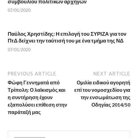
συμβουλίου πολιτικών αρχηγών
07/01/2020
Παύλος Χρηστίδης: Η επιλογή του ΣΥΡΙΖΑ για τον
ΠτΔ δείχνει την ταύτισή του με ένα τμήμα της ΝΔ
07/01/2020
PREVIOUS ARTICLE
NEXT ARTICLE
Φώφη Γεννηματά από
Ομιλία ειδικού αγορητή
Τρίπολη: Ο λαϊκισμός και
επί του νομοσχεδίου για
η συντήρηση έχουν
την ενσωμάτωση της
εξαπολύσει επίθεση στην
Οδηγίας 2014/50
παράταξή μας