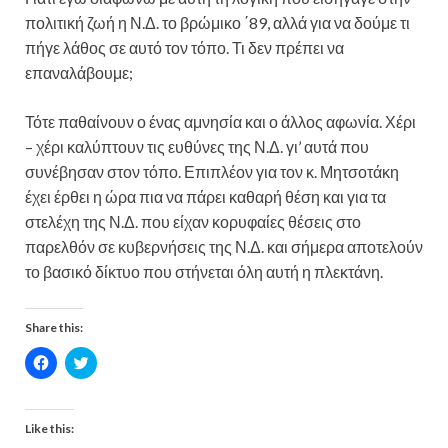
πολιτική ζωή η Ν.Δ. το βρώμικο ΄89, αλλά για να δούμε τι
πήγε λάθος σε αυτό τον τόπο. Τι δεν πρέπει να
επαναλάβουμε;
Τότε παθαίνουν ο ένας αμνησία και ο άλλος αφωνία. Χέρι
– χέρι καλύπτουν τις ευθύνες της Ν.Δ. γι’ αυτά που
συνέβησαν στον τόπο. Επιπλέον για τον κ. Μητσοτάκη
έχει έρθει η ώρα πια να πάρει καθαρή θέση και για τα
στελέχη της Ν.Δ. που είχαν κορυφαίες θέσεις στο
παρελθόν σε κυβερνήσεις της Ν.Δ. και σήμερα αποτελούν
το βασικό δίκτυο που στήνεται όλη αυτή η πλεκτάνη.
Share this:
C
C
l
l
i
i
c
c
k
k
t
t
Like this:
o
o