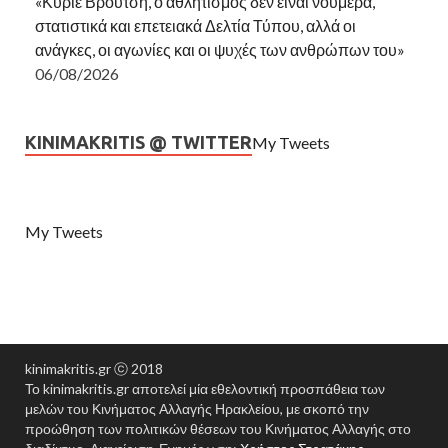
«Κύριε Βρούτση, ο αθλητισμός δεν είναι νούμερα,
στατιστικά και επετειακά Δελτία Τύπου, αλλά οι
ανάγκες, οι αγωνίες και οι ψυχές των ανθρώπων του»
06/08/2026
KINIMAKRITIS @ TWITTER
My Tweets
My Tweets
kinimakritis.gr ⓒ 2018
Το kinimakritis.gr αποτελεί μία εθελοντική προσπάθεια των
μελών του Κινήματος Αλλαγής Ηρακλείου, με σκοπό την
προώθηση των πολιτικών θέσεων του Κινήματος Αλλαγής στο