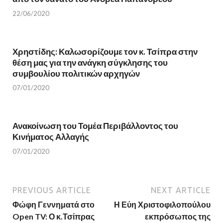
n
s
s
i
i
n
22/06/2020
n
n
n
e
e
w
w
w
w
i
Χρηστίδης: Καλωσορίζουμε τον κ. Τσίπρα στην
i
n
n
d
θέση μας για την ανάγκη σύγκλησης του
d
o
o
w
συμβουλίου πολιτικών αρχηγών
w
)
)
07/01/2020
Ανακοίνωση του Τομέα Περιβάλλοντος του
Κινήματος Αλλαγής
07/01/2020
PREVIOUS ARTICLE
NEXT ARTICLE
Φώφη Γεννηματά στο
Η Εύη Χριστοφιλοπούλου
Open TV: Ο κ.Τσίπρας
εκπρόσωπος της