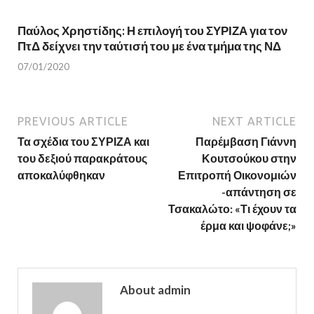
Παύλος Χρηστίδης: Η επιλογή του ΣΥΡΙΖΑ για τον
ΠτΔ δείχνει την ταύτισή του με ένα τμήμα της ΝΔ
07/01/2020
PREVIOUS ARTICLE
NEXT ARTICLE
Τα σχέδια του ΣΥΡΙΖΑ και
Παρέμβαση Γιάννη
του δεξιού παρακράτους
Κουτσούκου στην
αποκαλύφθηκαν
Επιτροπή Οικονομιών
-απάντηση σε
Τσακαλώτο: «Τι έχουν τα
έρμα και ψοφάνε;»
About admin