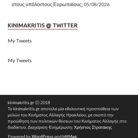
στους υπόλοιπους Ευρωπαίους;
05/08/2026
KINIMAKRITIS @ TWITTER
My Tweets
My Tweets
kinimakritis.gr ⓒ 2018
Το kinimakritis.gr αποτελεί μία εθελοντική προσπάθεια των
μελών του Κινήματος Αλλαγής Ηρακλείου, με σκοπό την
προώθηση των πολιτικών θέσεων του Κινήματος Αλλαγής στο
διαδίκτυο. Διαχείριση-Ενημέρωση:
Χρήστος Στρατάκης
Powered by
WordPress
and
HitMag
.