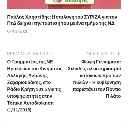
Παύλος Χρηστίδης: Η επιλογή του ΣΥΡΙΖΑ για τον
ΠτΔ δείχνει την ταύτισή του με ένα τμήμα της ΝΔ
07/01/2020
PREVIOUS ARTICLE
NEXT ARTICLE
Ο Γραμματέας της ΝΕ
Φώφη Γεννηματά:
Ηρακλείου του Κινήματος
Χιλιάδες πλειστηριασμοί
Αλλαγής, Αντώνης
κατοικιών προ των
Ζαχαριουδάκης, στο
πυλών – Η κυβέρνηση
Ράδιο Κρήτη 101,5 για τις
παριστάνει τον Πόντιο
υποψηφιότητες στην
Πιλάτο
Τοπική Αυτοδιοίκηση
(1/11/2018)