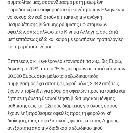
συμπολίτες μας, σε συνδυασμό με τη μειωμένη
φοροδοτική και εισφοροδοτική ικανότητα των Ελληνικών
νοικοκυριών καθιστούν επιτακτική την ανάγκη
θεσμοθέτησης βιώσιμης ρύθμισης υφιστάμενων
οφειλών, όπως άλλωστε το Κίνημα Αλλαγής, σας ζητά
μετ’ επιτάσεως εδώ και καιρό με ερωτήσεις, τροπολογίες
και τη πρόταση νόμου.
Επιπλέον, ο κ. Κεγκέρογλου τόνισε ότι τα 28,5 δις Ευρώ,
δηλαδή το 82% από τα 35 δις αφορούν σε ποσά κάτω των
30.000 Ευρώ, όταν μάλιστα ο εξωδικαστικός
συμβιβασμός έχει αποτύχει, αφού μόλις 3.342 αιτήσεις
έχουν υποβληθεί για ρύθμιση οφειλών προς τα ταμεία και
ζήτησε τη άμεση θεσμοθέτηση βιώσιμης και μόνιμης
ρύθμισης έως και 12ετούς διάρκειας για όλους όσους
έχουν ληξιπρόθεσμες οφειλές προς τη φορολογική
διοίκηση, τους ασφαλιστικούς φορείς και τους Δήμους,
ανεξάρτητα από την διαδικασία εξωδικαστικού