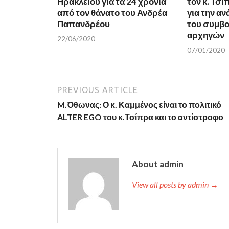
Ηρακλείου για τα 24 χρόνια
τον κ. Τσί
από τον θάνατο του Ανδρέα
για την α
Παπανδρέου
του συμβο
αρχηγών
22/06/2020
07/01/2020
PREVIOUS ARTICLE
M.Όθωνας: Ο κ. Καμμένος είναι το πολιτικό
ALTER EGO του κ.Τσίπρα και το αντίστροφο
About admin
View all posts by admin →