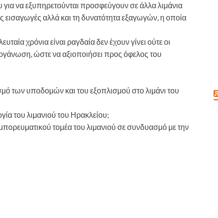
υ για να εξυπηρετούνται προσφεύγουν σε άλλα λιμάνια
ις εισαγωγές αλλά και τη δυνατότητα εξαγωγών, η οποία
υταία χρόνια είναι ραγδαία δεν έχουν γίνει ούτε οι
οργάνωση, ώστε να αξιοποιήσει προς όφελος του
σμό των υποδομών και του εξοπλισμού στο λιμάνι του
γία του λιμανιού του Ηρακλείου;
 εμπορευματικού τομέα του λιμανιού σε συνδυασμό με την