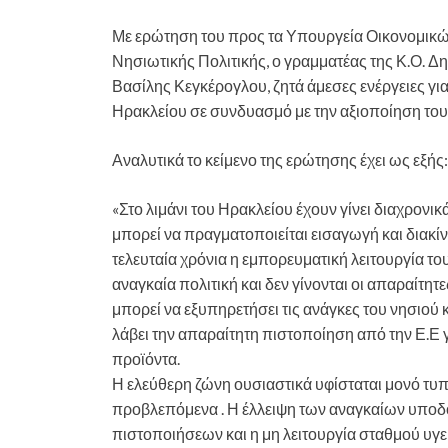
Με ερώτηση του προς τα Υπουργεία Οικονομικών,
Νησιωτικής Πολιτικής, ο γραμματέας της Κ.Ο. Δ
Βασίλης Κεγκέρογλου, ζητά άμεσες ενέργειες για
Ηρακλείου σε συνδυασμό με την αξιοποίηση του
Αναλυτικά το κείμενο της ερώτησης έχει ως εξής:
«Στο λιμάνι του Ηρακλείου έχουν γίνει διαχρονι
μπορεί να πραγματοποιείται εισαγωγή και διακί
τελευταία χρόνια η εμπορευματική λειτουργία το
αναγκαία πολιτική και δεν γίνονται οι απαραίτητ
μπορεί να εξυπηρετήσει τις ανάγκες του νησιού κ
λάβει την απαραίτητη πιστοποίηση από την Ε.Ε 
προϊόντα.
Η ελεύθερη ζώνη ουσιαστικά υφίσταται μονό τυπ
προβλεπόμενα . Η έλλειψη των αναγκαίων υποδ
πιστοποιήσεων και η μη λειτουργία σταθμού υγ