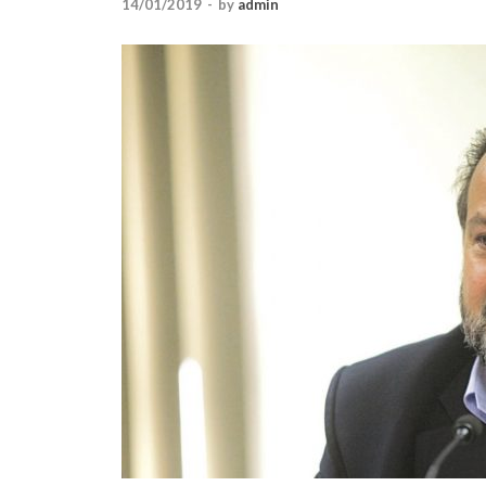
14/01/2019
-
by
admin