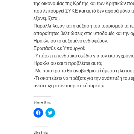
της οικονομίας της Κρήτης και των Κρητικών πο
που λειτουργεί ΣΥΚΕ και αυτό δεν αφορά μόνο τ
εξανεμίζεται.
Παράλληλα, αν και η αύξηση του τουρισμού τα τελε
απαραίτητες βελτιώσεις στις υποδομές και την 
Ηρακλείου το αυξημένο ενδιαφέρον.
Ερωτάσθε κ.κ Υπουργοί:
-Υπάρχει επενδυτικό σχέδιο για τον εκσυγχρονι
Ηρακλείου και τι προβλέπει αυτό;
-Με ποιο τρόπο θα αναβαθμιστεί άμεσα η λειτουρ
-Τι σκοπεύετε να πράξετε για την ανάπτυξη του
ανάπτυξη στον τουριστικό τομέα;».
Share this:
C
C
l
l
i
i
c
c
k
k
t
t
Like this: