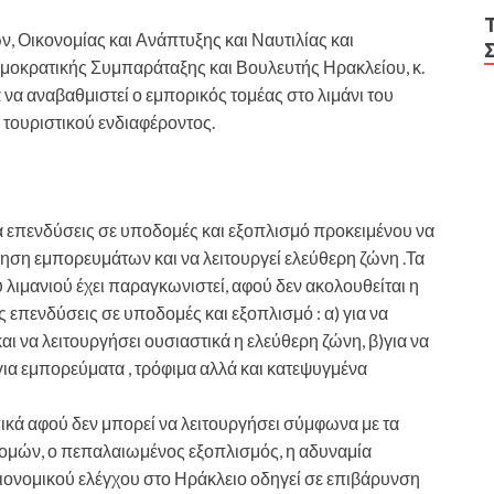
 Οικονομίας και Ανάπτυξης και Ναυτιλίας και
ημοκρατικής Συμπαράταξης και Βουλευτής Ηρακλείου, κ.
 να αναβαθμιστεί ο εμπορικός τομέας στο λιμάνι του
 τουριστικού ενδιαφέροντος.
κά επενδύσεις σε υποδομές και εξοπλισμό προκειμένου να
νηση εμπορευμάτων και να λειτουργεί ελεύθερη ζώνη .Τα
υ λιμανιού έχει παραγκωνιστεί, αφού δεν ακολουθείται η
ες επενδύσεις σε υποδομές και εξοπλισμό : α) για να
αι να λειτουργήσει ουσιαστικά η ελεύθερη ζώνη, β)για να
για εμπορεύματα , τρόφιμα αλλά και κατεψυγμένα
ικά αφού δεν μπορεί να λειτουργήσει σύμφωνα με τα
ομών, ο πεπαλαιωμένος εξοπλισμός, η αδυναμία
ειονομικού ελέγχου στο Ηράκλειο οδηγεί σε επιβάρυνση