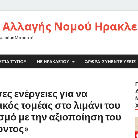
 Αλλαγής Νομού Ηρακλε
οχωράμε Μπροστά
ΛΤΊΑ ΤΎΠΟΥ
ΝΕ ΗΡΑΚΛΕΊΟΥ
ΆΡΘΡΑ-ΣΥΝΕΝΤΕΎΞΕΙΣ
ς ενέργειες για να
κός τομέας στο λιμάνι του
μό με την αξιοποίηση του
οντος»