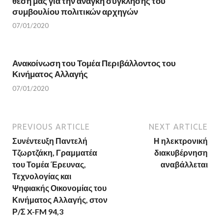
θέση μας για την ανάγκη σύγκλησης του
d
o
o
w
συμβουλίου πολιτικών αρχηγών
w
)
)
07/01/2020
Ανακοίνωση του Τομέα Περιβάλλοντος του
Κινήματος Αλλαγής
07/01/2020
PREVIOUS ARTICLE
NEXT ARTICLE
Συνέντευξη Παντελή
Η ηλεκτρονική
Τζωρτζάκη, Γραμματέα
διακυβέρνηση
του Τομέα Έρευνας,
αναβάλλεται
Τεχνολογίας και
Ψηφιακής Οικονομίας του
Κινήματος Αλλαγής, στον
Ρ/Σ X-FM 94,3