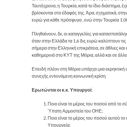
Ταυτόχρονα, η Τουρκία, κατά το ίδιο διάστημα, έχ
βρίσκονται στο έδαφός της. Άρα, σχηματικά, στη
ευρώ για κάθε πρόσφυγα , ενώ στην Τουρκία 1.
Πληθαίνουν, δε, οι καταγγελίες για κατασπατάλ
όταν στην Ελλάδα τα 1,6 δις ευρώ καλύπτουν τ
σήμερα στην Ελληνική επικράτεια, σε άθλιες κ
καθημερινά στο ΚΥΤ της Μόρια, αλλά και σε άλλα
Επειδή πλέον στη Μόρια υπάρχει μια εκρηκτική 
συνεχής εντεινόμενη κοινωνική κρίση
Ερωτώνται οι κ.κ. Υπουργοί:
Ποιο είναι το μέρος του ποσού από το σ
Ύπατη Αρμοστεία του ΟΗΕ;
Ποιο είναι το μέρος του ποσού αυτού τ
Υπουργεία;