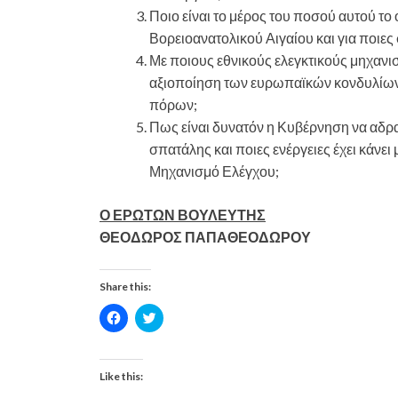
Ποιο είναι το μέρος του ποσού αυτού το 
Βορειοανατολικού Αιγαίου και για ποιες
Με ποιους εθνικούς ελεγκτικούς μηχαν
αξιοποίηση των ευρωπαϊκών κονδυλίων
πόρων;
Πως είναι δυνατόν η Κυβέρνηση να αδ
σπατάλης και ποιες ενέργειες έχει κάνε
Μηχανισμό Ελέγχου;
Ο ΕΡΩΤΩΝ ΒΟΥΛΕΥΤΗΣ
ΘΕΟΔΩΡΟΣ ΠΑΠΑΘΕΟΔΩΡΟΥ
Share this:
C
C
l
l
i
i
c
c
k
k
t
t
Like this:
o
o
s
s