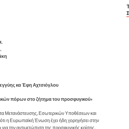
α,
,
άκη
λεγγύης κα Έφη Αχτσιόγλου
ικών πόρων στο ζήτημα του προσφυγικού»
τα Μετανάστευσης, Εσωτερικών Υποθέσεων και
ότι η Ευρωπαϊκή Ένωση έχει ήδη χορηγήσει στην
 για την αντιμετώπιση της προσφυγικής κρίσης.