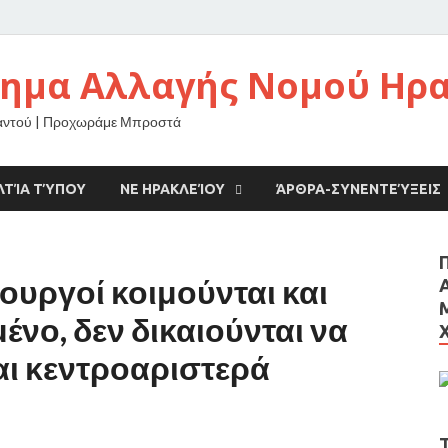
νημα Αλλαγής Νομού Ηρ
αντού | Προχωράμε Μπροστά
ΛΤΊΑ ΤΎΠΟΥ
ΝΕ ΗΡΑΚΛΕΊΟΥ
ΆΡΘΡΑ-ΣΥΝΕΝΤΕΎΞΕΙΣ
ουργοί κοιμούνται και
ένο, δεν δικαιούνται να
αι κεντροαριστερά