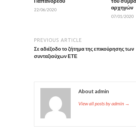
Παπανδρέου
του συμβο
i
n
n
d
αρχηγών
22/06/2020
d
o
o
w
07/01/2020
w
)
)
PREVIOUS ARTICLE
Σε αδιέξοδο το ζήτημα της επικούρησης των
συνταξιούχων ΕΤΕ
About admin
View all posts by admin →