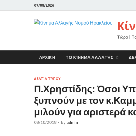
07/08/2026
Κί
Τώρα | Π
ΑΡΧΙΚΉ
ΤΟ ΚΊΝΗΜΑ ΑΛΛΑΓΉΣ
ΔΕ
ΔΕΛΤΊΑ ΤΎΠΟΥ
Π.Χρηστίδης: Όσοι Υπ
ξυπνούν με τον κ.Καμμ
μιλούν για αριστερά κ
08/10/2018
-
by
admin