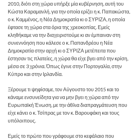
2010, διότι στη χώρα υπήρξε μία κυβέρνηση, αυτή του
Κώστα Καραμανλή, για την οποία ερίζει η κ. Παπακώστα,
ο κ. Καμμένος, η Νέα Δημοκρατία κι ο ΣΥΡΙΖΑ, η οποία
έφτασε τη χώρα στα όρια της χρεοκοπίας. Εμείς
κληθήκαμε να την διαχειριστούμε κι αν έμπαιναν στη
συνεννόηση που κάλεσε ο κ. Παπανδρέου η Νέα
Δημοκρατία στην αρχή κι ο ΣΥΡΙΖΑ μετέπειτα που
έστησαν τις πλατείες, η χώρα θα είχε βγει από την κρίση,
μέσα σε 3 χρόνια. Όπως έγινε στην Πορτογαλία, στην
Κύπρο και στην Ιρλανδία.
Ξέρουμε τι ψηφίσαμε, τον Αύγουστο του 2015 και το
κάναμε ενσυνείδητα για να μην βγει η χώρα από την
Ευρωπαϊκή Ένωση, με την άθλια διαπραγμάτευση που
είχε κάνει ο κ. Τσίπρας με τον κ. Βαρουφάκη και τους
υπόλοιπους.
Εμείς το πρώτο που γράφουμε στο κεφάλαιο που