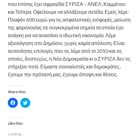
που επίσης έχει σφραγίδα ΣΥΡΙΖΑ – ΑΝΕΛ, Καμμένου
και Τσίπρα. Οφείλουμε να αλλάξουμε σελίδα. Εμείς λέμε:
Πλαφόν 600 ευρώ για τις ασφαλιστικές εισφορές, μείωση
της φορολογίας σε συγκεκριμένα σημεία τα οποία έχει
ανάγκη για να ανασάνει η ιδιωτική οικονομία. Λέμε
αξιολόγηση στο Δημόσιο, χωρίς καμία απόλυση. Είναι
αυτονόητες επιλογές που τις λέμε από το 2010 και τις
οποίες, δυστυχώς, η Νέα Δημοκρατία κι ο ΣΥΡΙΖΑ δεν τις
στήριξαν ποτέ. Είμαστε σοσιαλιστές και δημοκράτες,
έχουμε την πρότασή μας, έχουμε άποψη και θέσεις.
Share this:
C
C
l
l
i
i
c
c
k
k
t
t
Like this:
o
o
s
s
Loading...
h
h
a
a