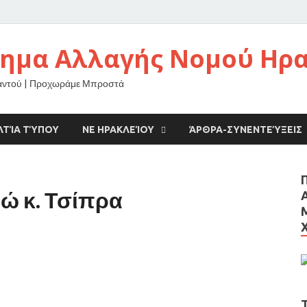
νημα Αλλαγής Νομού Ηρ
αντού | Προχωράμε Μπροστά
ΛΤΊΑ ΤΎΠΟΥ
ΝΕ ΗΡΑΚΛΕΊΟΥ
ΆΡΘΡΑ-ΣΥΝΕΝΤΕΎΞΕΙΣ
δώ κ. Τσίπρα