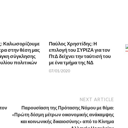
ς: Καλωσορίζουμε
Παύλος Χρηστίδης: Η
πρα στην θέση μας
επιλογή του ΣΥΡΙΖΑ για τον
νάγκη σύγκλησης
ΠτΔ δείχνει την ταύτισή του
υλίου πολιτικών
με ένα τμήμα της ΝΔ
07/01/2020
NEXT ARTICLE
 τον
Παρουσίαση της Πρότασης Νόμου με θέμα:
«Πρώτη δέσμη μέτρων οικονομικής ανάκαμψης
και κοινωνικής δικαιοσύνης» από το Κίνημα