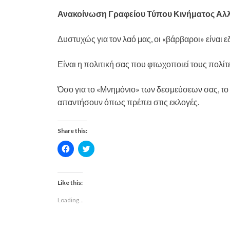
Ανακοίνωση Γραφείου Τύπου Κινήματος Αλ
Δυστυχώς για τον λαό μας, οι «βάρβαροι» είναι ε
Είναι η πολιτική σας που φτωχοποιεί τους πολίτες
Όσο για το «Μνημόνιο» των δεσμεύσεων σας, το 
απαντήσουν όπως πρέπει στις εκλογές.
Share this:
C
C
l
l
i
i
c
c
k
k
t
t
Like this:
o
o
s
s
Loading...
h
h
a
a
r
r
e
e
o
o