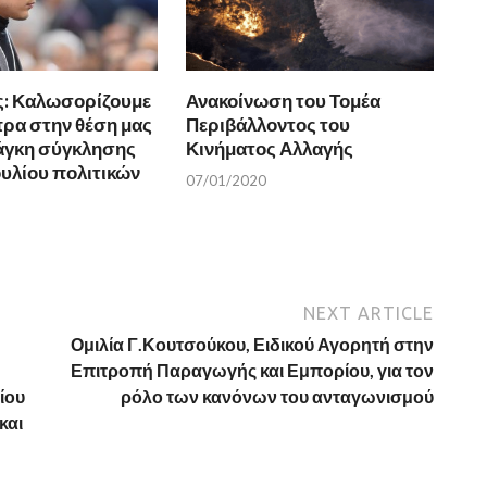
ς: Καλωσορίζουμε
Ανακοίνωση του Τομέα
πρα στην θέση μας
Περιβάλλοντος του
νάγκη σύγκλησης
Κινήματος Αλλαγής
υλίου πολιτικών
07/01/2020
NEXT ARTICLE
Ομιλία Γ.Κουτσούκου, Ειδικού Αγορητή στην
Επιτροπή Παραγωγής και Εμπορίου, για τον
ίου
ρόλο των κανόνων του ανταγωνισμού
και