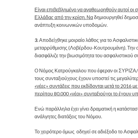
Είναι επιβεβλημένο να αναθεωρηθούν αυτοί οι στ
Ελλάδας από την κρίση. Να
δημιουργηθεί δημοσι
ανάπτυξη κοινωνικών υποδομών.
3
. Αποδείχθηκε μοιραίο λάθος για το Ασφαλιστι
μεταρρύθμισης (Λοβέρδου-Κουτρουμάνη). Την στ
διασφάλιζε την βιωσιμότητα του ασφαλιστικού 
Ο Νόμος Κατρούγκαλου που έφεραν οι ΣΥΡΙΖΑ/
τους συνταξιούχους έχουν υποστεί τις μεγαλύτ
«νέες» συντάξεις που εκδίδονται μετά το 2016 μ
περίπου 80.000 «νέοι» συνταξιούχοι το έχουν υπ
Ενώ παράλληλα έχει γίνει δραματική η κατάστα
ανάλγητες διατάξεις του Νόμου.
Το χειρότερο όμως οδηγεί σε αδιέξοδο το Ασφαλ