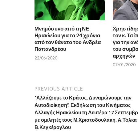
w
w
w
i
i
n
n
d
d
o
o
w
w
)
Μνημόσυνο από τη ΝΕ
Χρηστίδη
)
Ηρακλείου για τα 24 χρόνια
τον κ. Τσί
από τον θάνατο του Ανδρέα
για την α
Παπανδρέου
του συμβο
αρχηγών
22/06/2020
07/01/2020
PREVIOUS ARTICLE
“Αλλάζουμε το Κράτος, Δυναμώνουμε την
Αυτοδιοίκηση”. Εκδήλωση του Κινήματος
Αλλαγής Ηρακλείου τη Δευτέρα 17 Σεπτεμβρ
με ομιλητές τους Μ.Χριστοδουλάκη, Α.Τόλκα 
Β.Κεγκέρογλου