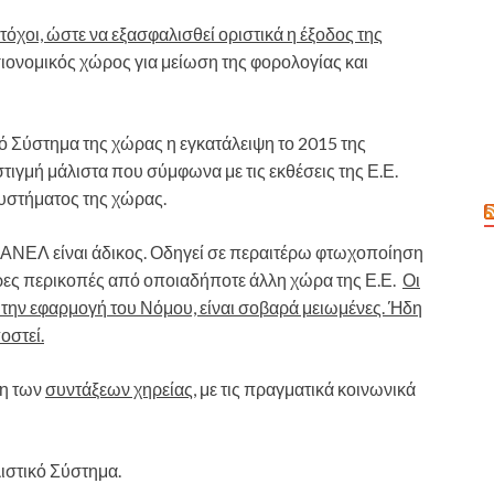
όχοι, ώστε να εξασφαλισθεί οριστικά η έξοδος της
ονομικός χώρος για μείωση της φορολογίας και
κό Σύστημα της χώρας η εγκατάλειψη το 2015 της
ιγμή μάλιστα που σύμφωνα με τις εκθέσεις της Ε.Ε.
συστήματος της χώρας.
ΑΝΕΛ είναι άδικος. Οδηγεί σε περαιτέρω φτωχοποίηση
ερες περικοπές από οποιαδήποτε άλλη χώρα της Ε.Ε.
Οι
ε την εφαρμογή του Νόμου, είναι σοβαρά μειωμένες. Ήδη
οστεί.
ση των
συντάξεων χηρείας
, με τις πραγματικά κοινωνικά
ιστικό Σύστημα.