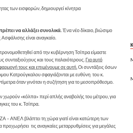
τητας των εισφορών, δημιουργεί κίνητρα
 πρέπει να αλλάξει συνολικά.
Ένα νέο δίκαιο, βιώσιμο
 Ασφάλισης είναι αναγκαίο.
 προνομοθετηθεί από την κυβέρνηση Τσίπρα είμαστε
M
υς συνταξιούχους και τους παλαιότερους.
Για αυτό
φαρμογή τους και επιμένουμε σε αυτή.
Οι συντάξεις όσων
όμου Κατρούγκαλου σφαγιάζονται με ευθύνη του κ.
M
ντίμετρα όταν γινόταν η συζήτηση για το μεσοπρόθεσμο.
εν χωρούν «κόλπα» περί απλής αναβολής του μέτρου, για
άγκες του κ. Τσίπρα.
Α – ΑΝΕΛ βλάπτει τη χώρα γιατί είναι κατώτερη των
 να προχωρήσει τις αναγκαίες μεταρρυθμίσεις για μεγάλες