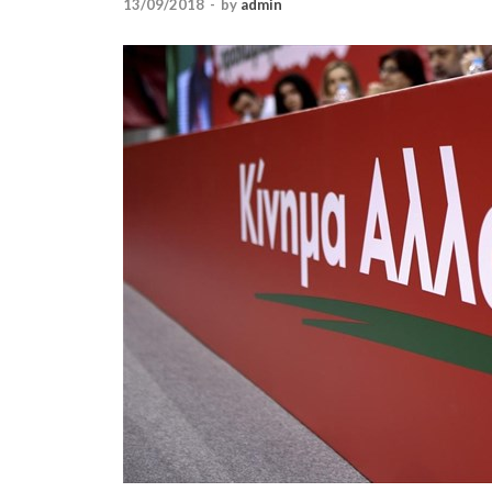
13/09/2018
-
by
admin