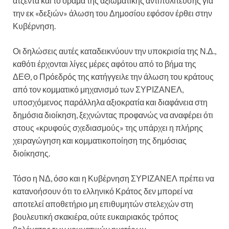
ατζέντα και το όραμα της αξιωματικής αντιπολίτευσης για
την εκ «δεξιών» άλωση του Δημοσίου εφόσον έρθει στην
Κυβέρνηση.
Οι δηλώσεις αυτές καταδεικνύουν την υποκρισία της Ν.Δ.,
καθότι έρχονται λίγες μέρες αφότου από το βήμα της
ΔΕΘ, ο Πρόεδρός της κατήγγειλε την άλωση του κράτους
από τον κομματικό μηχανισμό των ΣΥΡΙΖΑΝΕΛ,
υποσχόμενος παράλληλα αξιοκρατία και διαφάνεια στη
δημόσια διοίκηση, ξεχνώντας προφανώς να αναφέρει ότι
στους «κρυφούς σχεδιασμούς» της υπάρχει η πλήρης
χειραγώγηση και κομματικοποίηση της δημόσιας
διοίκησης.
Τόσο η ΝΔ, όσο και η Κυβέρνηση ΣΥΡΙΖΑΝΕΛ πρέπει να
κατανοήσουν ότι το ελληνικό Κράτος δεν μπορεί να
αποτελεί αποθετήριο μη επιθυμητών στελεχών στη
βουλευτική σκακιέρα, ούτε ευκαιριακός τρόπος