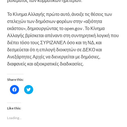
βολέματος των κομματικών ημετέρων.
Το Κίνημα Αλλαγής πρώτο αυτό, άνοιξε τις θέσεις των
στελεχών των δημόσιων φορέων στην «αξιότητα
εκάστου», δημιουργώντας το open.gov . Το Κίνημα
Αλλαγής βρίσκεται απέναντι στη συντηρητική λογική που
διέπει τόσο τους ΣΥΡΙΖΑΝΕΛ όσο και τη ΝΔ, και
δεσμεύεται ότι η επιλογή διοικητών σε ΔΕΚΟ και
Ανεξάρτητες Αρχές να διενεργείται με δημόσιες,
διαφανείς και αξιοκρατικές διαδικασίες.
Share this:
C
C
l
l
i
i
c
c
k
k
t
t
Like this:
o
o
s
s
Loading...
h
h
a
a
r
r