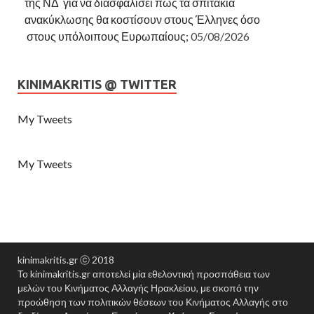
της ΝΔ για να διασφαλίσει πως τα σπιτάκια
ανακύκλωσης θα κοστίσουν στους Έλληνες όσο
στους υπόλοιπους Ευρωπαίους;
05/08/2026
KINIMAKRITIS @ TWITTER
My Tweets
My Tweets
kinimakritis.gr ⓒ 2018
Το kinimakritis.gr αποτελεί μία εθελοντική προσπάθεια των
μελών του Κινήματος Αλλαγής Ηρακλείου, με σκοπό την
προώθηση των πολιτικών θέσεων του Κινήματος Αλλαγής στο