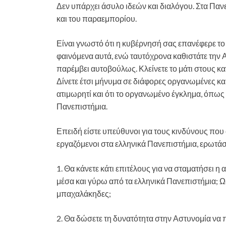
Δεν υπάρχει άσυλο ιδεών και διαλόγου. Στα Πανε
και του παραεμπορίου.
Είναι γνωστό ότι η κυβέρνησή σας επανέφερε το 
φαινόμενα αυτά, ενώ ταυτόχρονα καθιστάτε την 
παρέμβει αυτοβούλως. Κλείνετε το μάτι στους κα
Δίνετε έτσι μήνυμα σε διάφορες οργανωμένες κα
ατιμωρητί και ότι το οργανωμένο έγκλημα, όπως
Πανεπιστήμια.
Επειδή είστε υπεύθυνοι για τους κινδύνους που α
εργαζόμενοι στα ελληνικά Πανεπιστήμια, ερωτάσ
1. Θα κάνετε κάτι επιτέλους για να σταματήσει 
μέσα και γύρω από τα ελληνικά Πανεπιστήμια; Ως
μπαχαλάκηδες;
2. Θα δώσετε τη δυνατότητα στην Αστυνομία να 