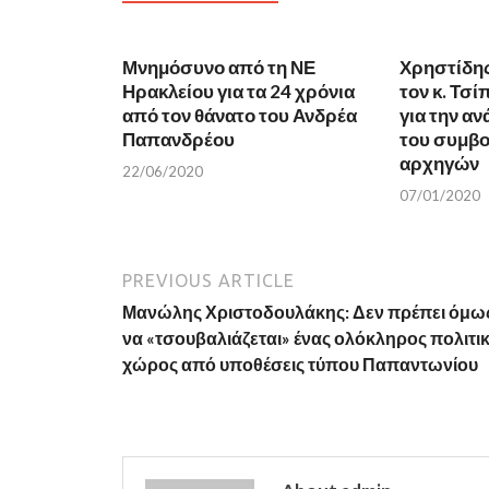
o
r
k
(
(
O
O
p
Μνημόσυνο από τη ΝΕ
p
e
Χρηστίδη
e
n
Ηρακλείου για τα 24 χρόνια
τον κ. Τσί
n
s
s
i
από τον θάνατο του Ανδρέα
για την α
i
n
n
n
Παπανδρέου
του συμβο
n
e
αρχηγών
e
w
22/06/2020
w
w
w
i
07/01/2020
i
n
n
d
d
o
o
w
w
)
)
PREVIOUS ARTICLE
Μανώλης Χριστοδουλάκης: Δεν πρέπει όμω
να «τσουβαλιάζεται» ένας ολόκληρος πολιτι
χώρος από υποθέσεις τύπου Παπαντωνίου