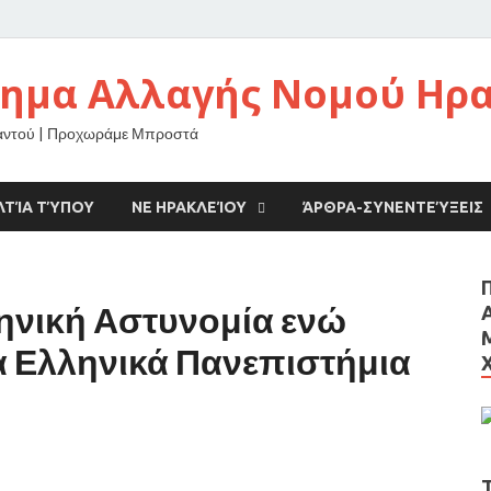
νημα Αλλαγής Νομού Ηρ
αντού | Προχωράμε Μπροστά
ΛΤΊΑ ΤΎΠΟΥ
ΝΕ ΗΡΑΚΛΕΊΟΥ
ΆΡΘΡΑ-ΣΥΝΕΝΤΕΎΞΕΙΣ
ληνική Αστυνομία ενώ
α Ελληνικά Πανεπιστήμια