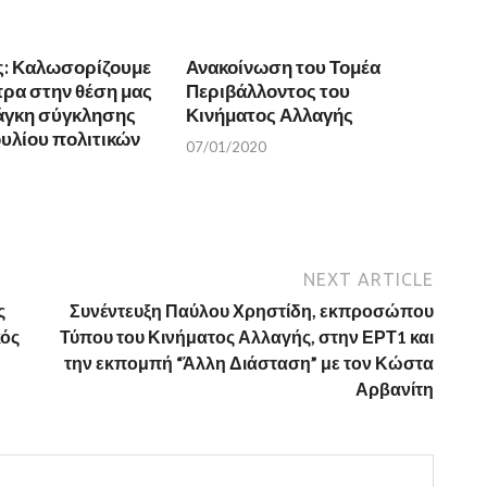
ς: Καλωσορίζουμε
Ανακοίνωση του Τομέα
πρα στην θέση μας
Περιβάλλοντος του
νάγκη σύγκλησης
Κινήματος Αλλαγής
υλίου πολιτικών
07/01/2020
NEXT ARTICLE
ς
Συνέντευξη Παύλου Χρηστίδη, εκπροσώπου
κός
Τύπου του Κινήματος Αλλαγής, στην ΕΡΤ1 και
την εκπομπή “Άλλη Διάσταση” με τον Κώστα
Αρβανίτη