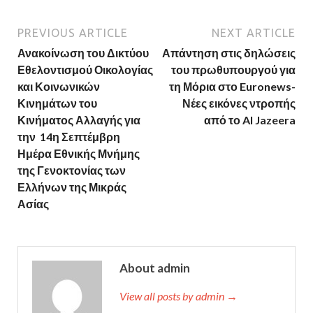
PREVIOUS ARTICLE
NEXT ARTICLE
Ανακοίνωση του Δικτύου
Απάντηση στις δηλώσεις
Εθελοντισμού Οικολογίας
του πρωθυπουργού για
και Κοινωνικών
τη Μόρια στο Euronews-
Κινημάτων του
Νέες εικόνες ντροπής
Κινήματος Αλλαγής για
από το Al Jazeera
την 14η Σεπτέμβρη
Ημέρα Εθνικής Μνήμης
της Γενοκτονίας των
Ελλήνων της Μικράς
Ασίας
About admin
View all posts by admin →