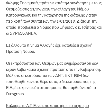
Φώφης Γεννηματά, πρότεινε κατά την συνάντηση με τους
Θεσμούς στις 11/09/2018 την αλλαγή του Νόμου
Κατρούγκαλου και την
κατάργηση της διάταξης για την
περικοπή των συντάξεων την 1/01/2019. Διάταξη
την
οποία προβλέπει ο Νόμος που ψήφισαν ο κ. Τσίπρας και
οι ΣΥΡΙΖΑ/ΑΝΕΛ.
Εξ άλλου το Κίνημα Αλλαγής έχει καταθέσει σχετική
Πρόταση Νόμου.
Οι εκπρόσωπου των Θεσμών μας ενημέρωσαν ότι δεν
έχουν λάβει
καμία σχετική πρόταση από την Κυβέρνηση
.
Μάλιστα οι εκπρόσωποι των ΔΝΤ, ΕΚΤ, ESM δεν
τοποθετήθηκαν στο θέμα αυτό, ο δε εκπρόσωπος της
Ε.Ε., διευκρίνισε ότι οι αποφάσεις θα παρθούν από το
Eurogroup.
Καλούμε το Α.Π.Ε. να αποκαταστήσει το ταχύτερο